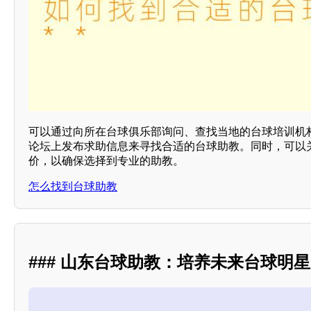
可以通过向所在台球俱乐部询问、查找当地的台球培训机
论坛上发布求助信息来寻找合适的台球助教。同时，可以
价，以确保选择到专业的助教。
怎么找到台球助教
### 山东台球助教：培养未来台球明