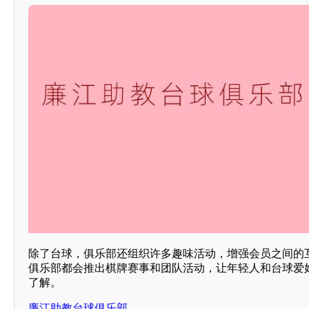
除了台球，俱乐部还组织许多趣味活动，增强会员之间的
俱乐部都会推出棋牌赛事和团队活动，让年轻人和台球爱
了解。
廉江助教台球俱乐部