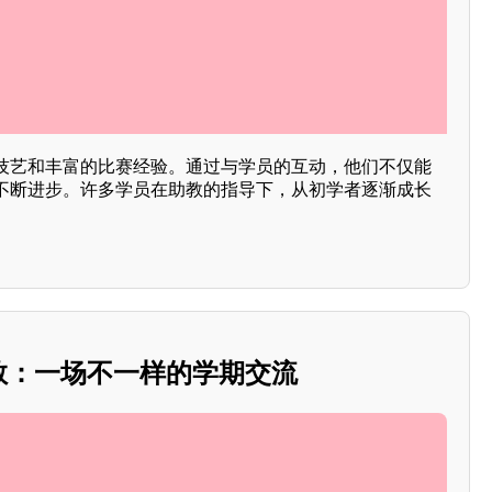
技艺和丰富的比赛经验。通过与学员的互动，他们不仅能
不断进步。许多学员在助教的指导下，从初学者逐渐成长
助教：一场不一样的学期交流