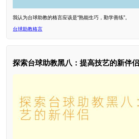
我认为台球助教的格言应该是“熟能生巧，勤学善练”。
台球助教格言
探索台球助教黑八：提高技艺的新伴