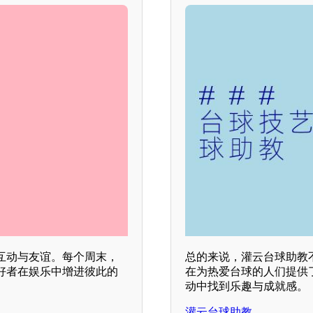
互动与友谊。每个周末，
总的来说，灌云台球助教
好者在娱乐中增进彼此的
在为热爱台球的人们提供
动中找到乐趣与成就感。
灌云台球助教