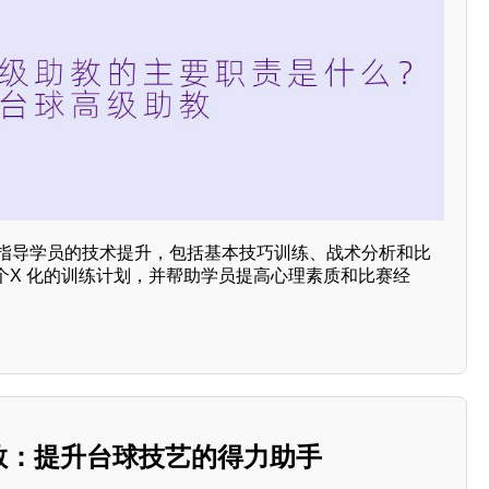
责指导学员的技术提升，包括基本技巧训练、战术分析和比
个X 化的训练计划，并帮助学员提高心理素质和比赛经
助教：提升台球技艺的得力助手