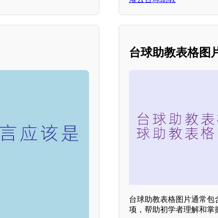
台球助教表格图
台球助教表格图片通常包
项，帮助初学者理解和掌