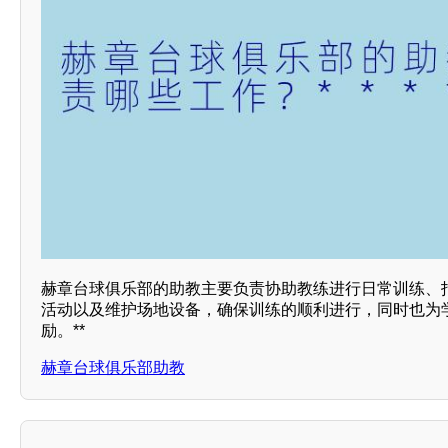
赫章台球俱乐部的助教主要负责协助教练进行日常训练、
活动以及维护场地设备，确保训练的顺利进行，同时也为
励。**
赫章台球俱乐部助教