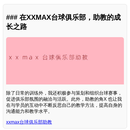
### 在XXMAX台球俱乐部，助教的成
长之路
除了日常的训练外，我还积极参与策划和组织台球赛事，
促进俱乐部氛围的融洽与活跃。此外，助教的角X 也让我
在与学员的互动中不断反思自己的教学方法，提高自身的
沟通能力和教学水平。
xxmax台球俱乐部助教