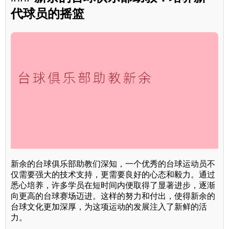
代球员的摇篮
新余的台球俱乐部助教们深知，一个优秀的台球运动员不
仅需要强大的技术支持，更需要良好的心态和毅力。通过
悉心培养，许多学员在短时间内便取得了显著进步，逐渐
向更高的台球赛场迈进。这样的努力和付出，使得新余的
台球文化更加深厚，为这项运动的发展注入了新鲜的活
力。