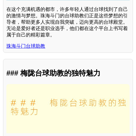
在这个充满机遇的都市，许多年轻人通过台球找到了自己
的激情与梦想。珠海斗门的台球助教们正是这些梦想的引
导者，帮助更多人实现自我突破，迈向更高的台球殿堂。
无论是爱好者还是职业选手，他们都在这个平台上书写着
属于自己的精彩篇章。
珠海斗门台球助教
### 梅陇台球助教的独特魅力