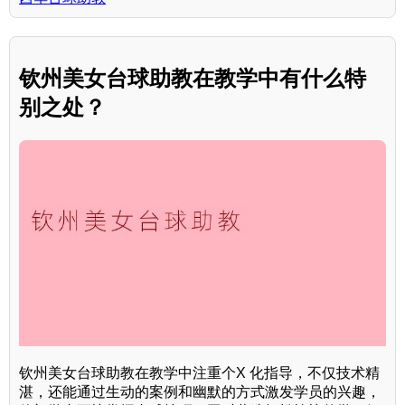
钦州美女台球助教在教学中有什么特
别之处？
钦州美女台球助教在教学中注重个X 化指导，不仅技术精
湛，还能通过生动的案例和幽默的方式激发学员的兴趣，