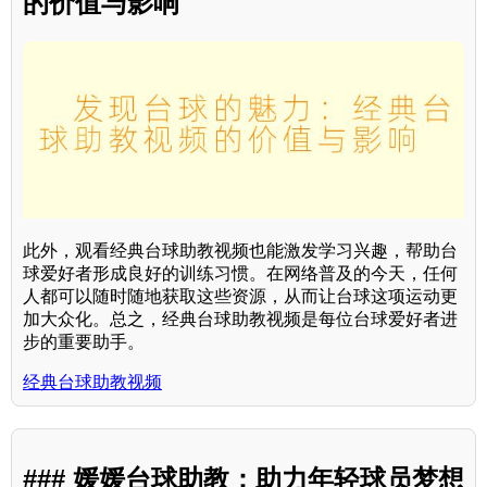
的价值与影响
此外，观看经典台球助教视频也能激发学习兴趣，帮助台
球爱好者形成良好的训练习惯。在网络普及的今天，任何
人都可以随时随地获取这些资源，从而让台球这项运动更
加大众化。总之，经典台球助教视频是每位台球爱好者进
步的重要助手。
经典台球助教视频
### 媛媛台球助教：助力年轻球员梦想