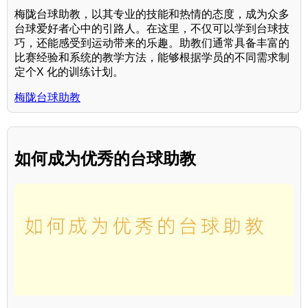
梅陇台球助教，以其专业的技能和热情的态度，成为众多
台球爱好者心中的引路人。在这里，不仅可以学到台球技
巧，还能感受到运动带来的乐趣。助教们通常具备丰富的
比赛经验和系统的教学方法，能够根据学员的不同需求制
定个X 化的训练计划。
梅陇台球助教
如何成为优秀的台球助教