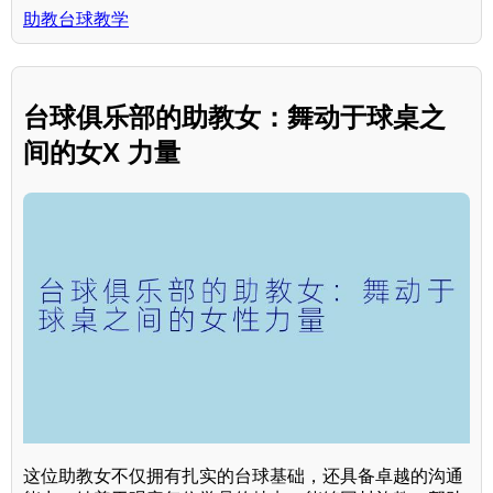
助教台球教学
台球俱乐部的助教女：舞动于球桌之
间的女X 力量
这位助教女不仅拥有扎实的台球基础，还具备卓越的沟通