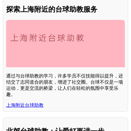
探索上海附近的台球助教服务
通过与台球助教的学习，许多学员不仅技能得以提升，还
结交了志同道合的朋友，增进了社交圈。台球不仅是一项
运动，更是交流的桥梁，让人们在轻松的氛围中享受乐
趣。
上海附近台球助教