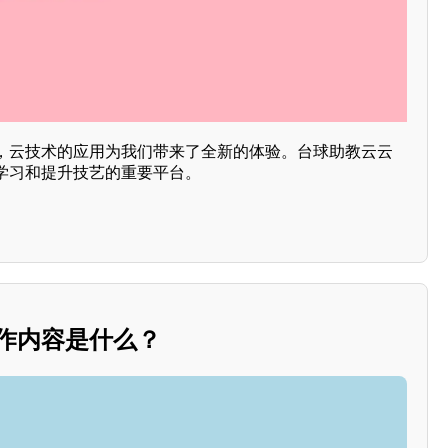
，云技术的应用为我们带来了全新的体验。台球助教云云
学习和提升技艺的重要平台。
工作内容是什么？