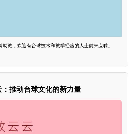
聘助教，欢迎有台球技术和教学经验的人士前来应聘。
云云：推动台球文化的新力量