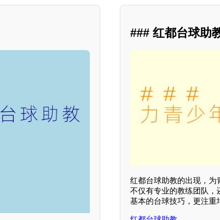
### 红都台球
红都台球助教的出现，为
不仅有专业的教练团队，
基本的台球技巧，更注重
红都台球助教