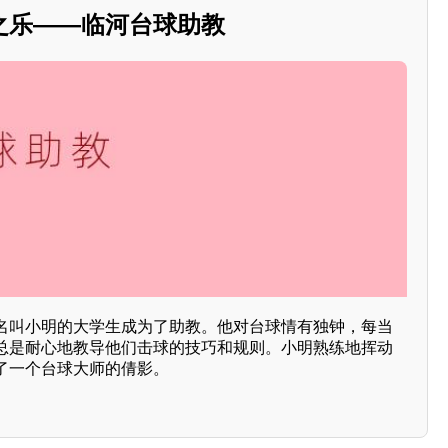
之乐——临河台球助教
名叫小明的大学生成为了助教。他对台球情有独钟，每当
总是耐心地教导他们击球的技巧和规则。小明熟练地挥动
了一个台球大师的倩影。