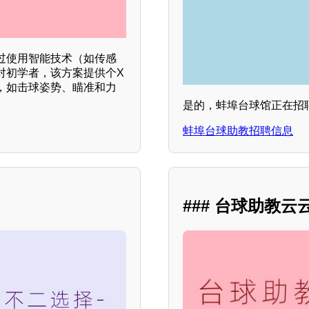
过使用智能技术（如传感
对初学者，该方案提供个X
，如击球姿势、瞄准和力
是的，蚌埠台球馆正在招
蚌埠台球助教招聘信息
### 台球助教