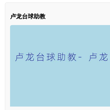
卢龙台球助教