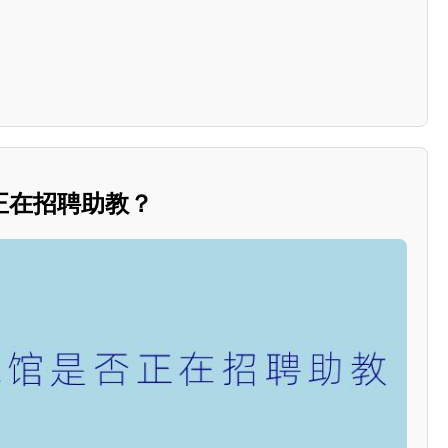
正在招聘助教？