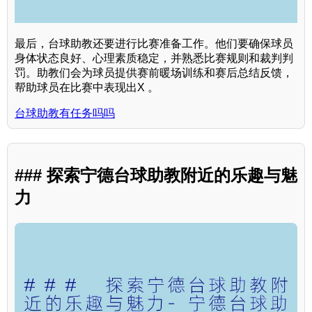
最后，台球助教还要进行比赛准备工作。他们要确保球员
身体状态良好、心理素质稳定，并熟悉比赛规则和裁判判
罚。助教们会为球员提供赛前暖场训练和赛后总结反馈，
帮助球员在比赛中表现出X 。
台球助教有任务吗吗
### 探索宁德台球助教附近的乐趣与魅
力