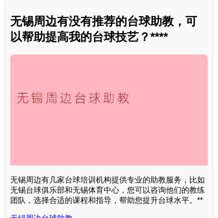
无锡周边有没有推荐的台球助教，可
以帮助提高我的台球技艺？****
无锡周边有几家台球培训机构提供专业的助教服务，比如
无锡台球俱乐部和无锡体育中心，您可以咨询他们的教练
团队，选择合适的课程和指导，帮助您提升台球水平。**