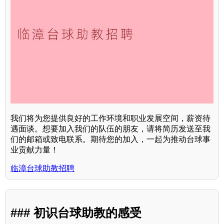
我们将为您提供良好的工作环境和职业发展空间，薪资待
遇面谈。想要加入我们的队伍的朋友，请将简历发送至我
们的邮箱或致电联系。期待您的加入，一起为推动台球事
业贡献力量！
临漳台球助教招聘
### 初识台球助教的感受