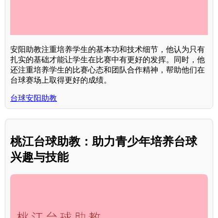
安阳助教注重培养学生的基本功和技术细节，他认为只有
扎实的基础才能让学生在比赛中有更好的发挥。同时，他
还注重培养学生的比赛心态和团队合作精神，帮助他们在
台球赛场上取得更好的成绩。
台球安阳助教
桃江台球助教：助力青少年培养台球
兴趣与技能