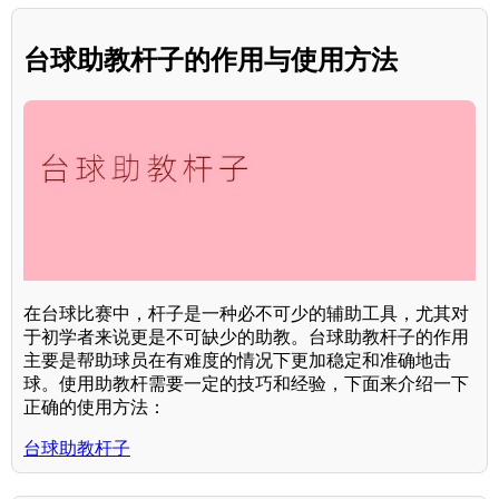
台球助教杆子的作用与使用方法
在台球比赛中，杆子是一种必不可少的辅助工具，尤其对
于初学者来说更是不可缺少的助教。台球助教杆子的作用
主要是帮助球员在有难度的情况下更加稳定和准确地击
球。使用助教杆需要一定的技巧和经验，下面来介绍一下
正确的使用方法：
台球助教杆子