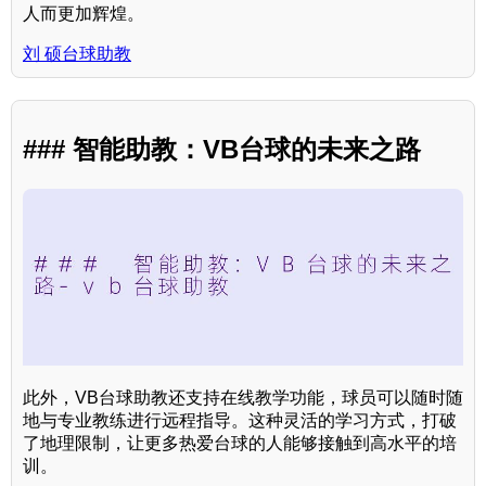
人而更加辉煌。
刘 硕台球助教
### 智能助教：VB台球的未来之路
此外，VB台球助教还支持在线教学功能，球员可以随时随
地与专业教练进行远程指导。这种灵活的学习方式，打破
了地理限制，让更多热爱台球的人能够接触到高水平的培
训。