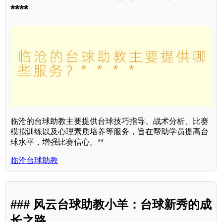
****
临沧的台球助教主要提供台球技巧指导、战术分析、比赛
模拟训练以及心理素质培养等服务，旨在帮助学员提高台
球水平，增强比赛信心。**
临沧台球助教
### 风云台球助教小羊：台球新秀的成
长之路