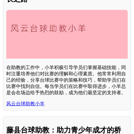
在助教的工作中，小羊积极引导学员们掌握基础技能，同
时注重培养他们对比赛的理解和心理素质。他常常利用自
己的经验，分享台球比赛中的策略和技巧，帮助学员们在
比赛中找到自信。每当学员们在比赛中取得进步，小羊总
是会在场边给予热烈的鼓励，成为他们最坚定的支持者。
风云台球助教小羊
藤县台球助教：助力青少年成才的桥