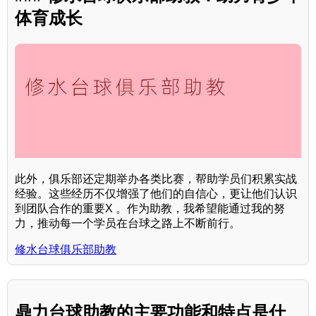
体育成长
此外，俱乐部还定期举办各类比赛，帮助学员们积累实战
经验。这些经历不仅增强了他们的自信心，更让他们认识
到团队合作的重要X 。作为助教，我希望能通过我的努
力，推动每一个学员在台球之路上不断前行。
修水台球俱乐部助教
鼎力台球助教的主要功能和特点是什