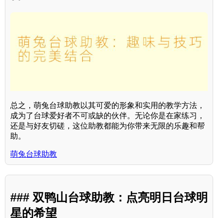
总之，萌兔台球助教以其可爱的形象和实用的教学方法，
成为了台球爱好者不可或缺的伙伴。无论你是在家练习，
还是与好友切磋，这位助教都能为你带来无限的乐趣和帮
助。
萌兔台球助教
### 双鸭山台球助教：点亮明日台球明
星的希望