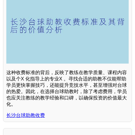
这种收费标准的背后，反映了教练在教学质量、课程内容
以及个X 化指导上的专业X 。寻找合适的助教不仅能帮助
学员更快掌握技巧，还能提升竞技水平，甚至增强对台球
的热爱。因此，在选择台球助教时，除了考虑费用，学员
也应关注教练的教学经验和口碑，以确保投资的价值最大
化。
长沙台球助教收费