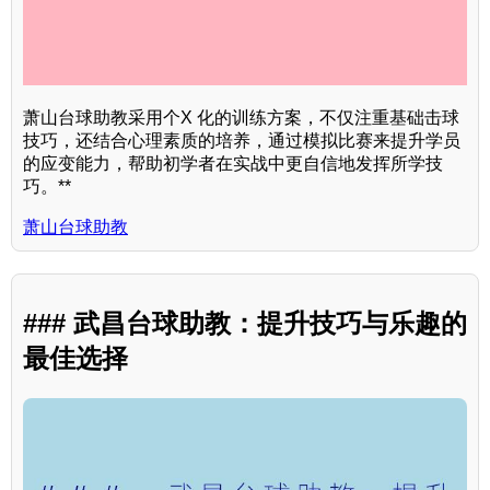
萧山台球助教采用个X 化的训练方案，不仅注重基础击球
技巧，还结合心理素质的培养，通过模拟比赛来提升学员
的应变能力，帮助初学者在实战中更自信地发挥所学技
巧。**
萧山台球助教
### 武昌台球助教：提升技巧与乐趣的
最佳选择