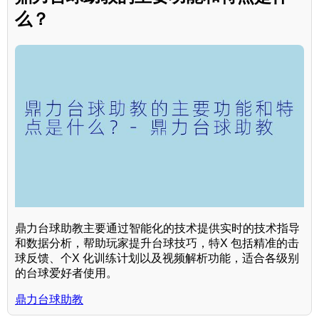
么？
鼎力台球助教主要通过智能化的技术提供实时的技术指导
和数据分析，帮助玩家提升台球技巧，特X 包括精准的击
球反馈、个X 化训练计划以及视频解析功能，适合各级别
的台球爱好者使用。
鼎力台球助教