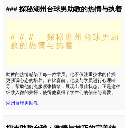
### 探秘湖州台球男助教的热情与执着
助教的热情感染了每一位学员。他不仅注重技术的传授，
更强调心态的培养。在比赛前，他会与学员进行心理辅
导，帮助他们克服紧张情绪，展现出最佳状态。正是这种
细致入微的关怀，使得他赢得了学生们的信任与喜爱。
湖州台球男助教