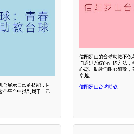
信阳罗山的台球助教不仅
们通过系统的训练方法，
心态。助教们耐心细致，
卓越。
机会展示自己的技能，同
信阳罗山台球助教
这个平台中找到属于自己