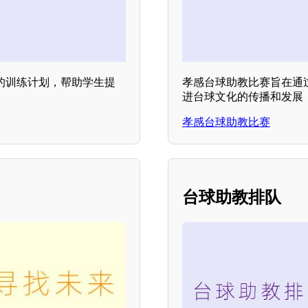
的训练计划，帮助学生提
孝感台球助教比赛旨在通
进台球文化的传播和发展
孝感台球助教比赛
台球助教排队