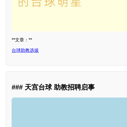
**文章：**
台球助教选拔
### 天宫台球 助教招聘启事