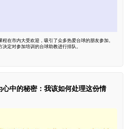
课程在市内大受欢迎，吸引了众多热爱台球的朋友参加。
方决定对参加培训的台球助教进行排队。
成为心中的秘密：我该如何处理这份情