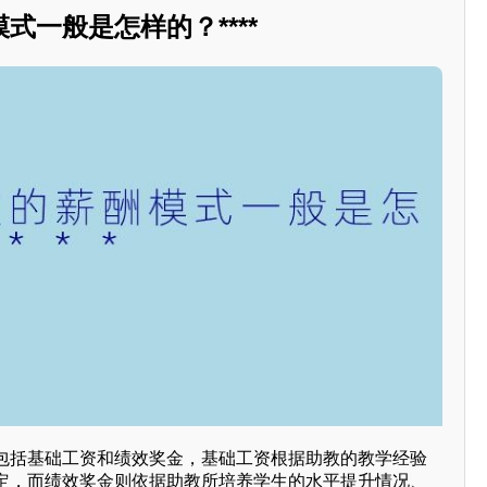
式一般是怎样的？****
包括基础工资和绩效奖金，基础工资根据助教的教学经验
定，而绩效奖金则依据助教所培养学生的水平提升情况、