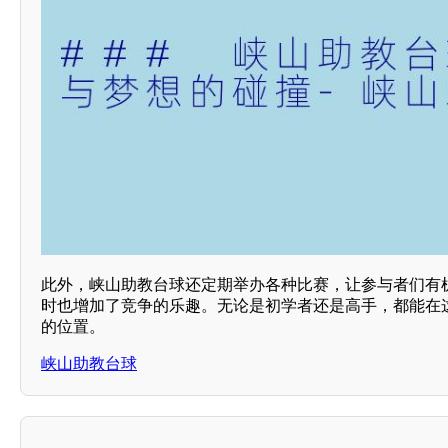
此外，峡山助教台球还定期举办各种比赛，让参与者们有
时也增加了竞争的乐趣。无论是初学者还是高手，都能在
的位置。
峡山助教台球