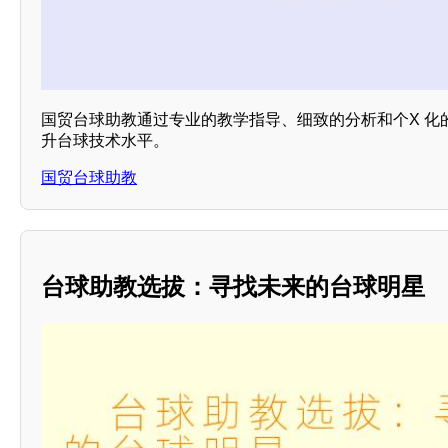
国贸台球助教通过专业的教学指导、细致的分析和个X 化
升台球技术水平。
国贸台球助教
台球助教选拔：寻找未来的台球明星