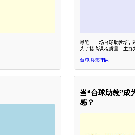
最近，一场台球助教培训
为了提高课程质量，主办
台球助教排队
当“台球助教”
感？