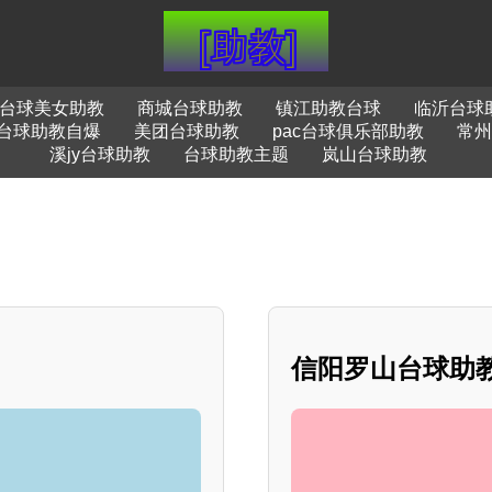
台球美女助教
商城台球助教
镇江助教台球
临沂台球
台球助教自爆
美团台球助教
pac台球俱乐部助教
常州
溪jy台球助教
台球助教主题
岚山台球助教
信阳罗山台球助