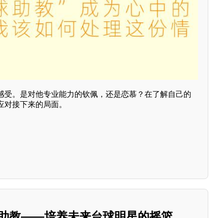
感受。是对他专业能力的钦佩，还是恋慕？在了解自己的
应对接下来的局面。
会馆助教——培养未来台球明星的摇篮