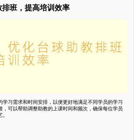
助教排班，提高培训效率
的学习需求和时间安排，以便更好地满足不同学员的学习
馈，可以帮助调整助教的上课时间和频次，确保每位学员
艺。