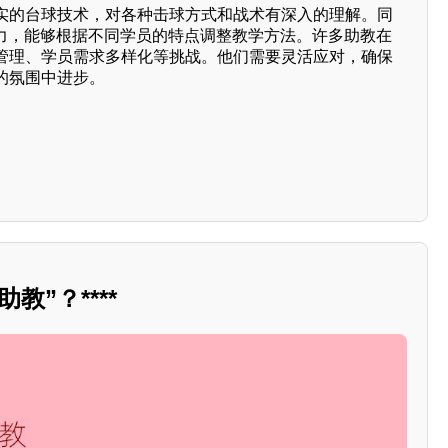
实的台球技术，对各种击球方式和战术有深入的理解。同
能力，能够根据不同学员的特点调整教学方法。许多助教在
管理、学员需求多样化等挑战。他们需要灵活应对，确保
的氛围中进步。
教”？****