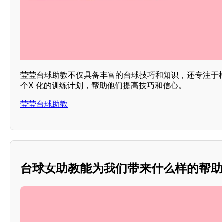
莹莹台球助教不仅具备丰富的台球技巧和知识，还专注于
个X 化的训练计划，帮助他们提高技巧和信心。
莹莹台球助教
台球女助教能为我们带来什么样的帮