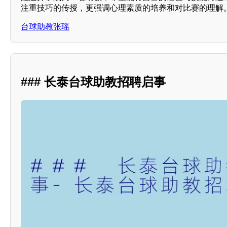
注重技巧的传授，更强调心理素质的培养和对比赛的理解
台球助教张瑶
### 长泰台球助教招聘启事