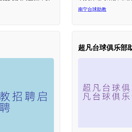
。
南宁台球助教
超凡台球俱乐部