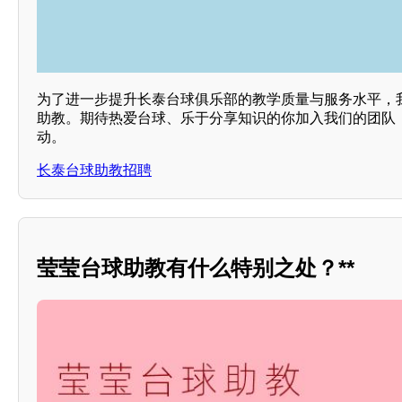
为了进一步提升长泰台球俱乐部的教学质量与服务水平，
助教。期待热爱台球、乐于分享知识的你加入我们的团队
动。
长泰台球助教招聘
莹莹台球助教有什么特别之处？**