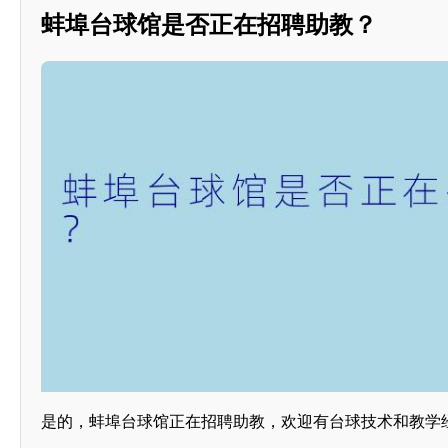
蚌埠台球馆是否正在招聘助教？
是的，蚌埠台球馆正在招聘助教，欢迎有台球技术和教学