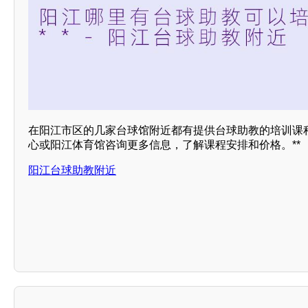
在阳江市区的几家台球馆附近都有提供台球助教的培训课
心或阳江体育馆咨询更多信息，了解课程安排和价格。**
阳江台球助教附近