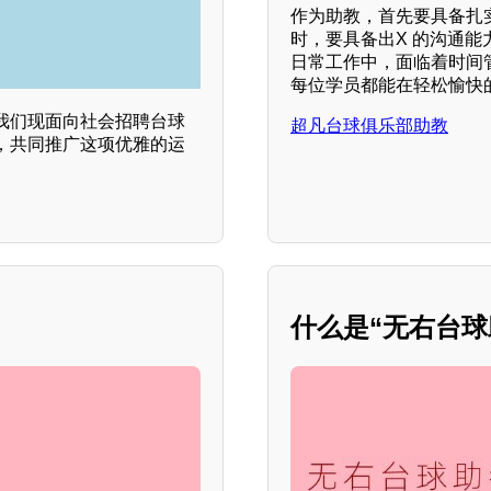
作为助教，首先要具备扎
时，要具备出X 的沟通
日常工作中，面临着时间
每位学员都能在轻松愉快
我们现面向社会招聘台球
超凡台球俱乐部助教
，共同推广这项优雅的运
什么是“无右台球助