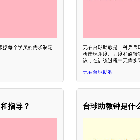
根据每个学员的需求制定
无右台球助教是一种乒乓
析击球角度、力度和旋转
议，在训练过程中无需实际
无右台球助教
助和指导？
台球助教钟是什么