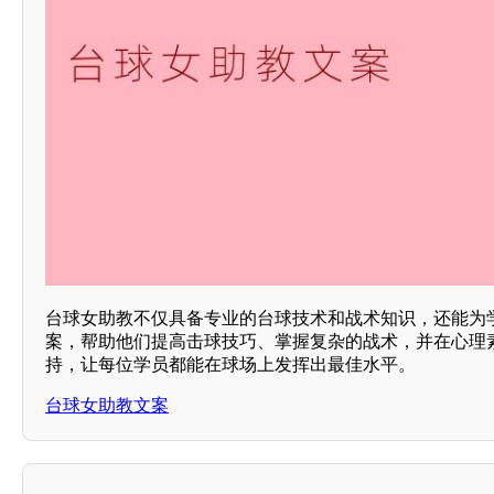
台球女助教不仅具备专业的台球技术和战术知识，还能为学
案，帮助他们提高击球技巧、掌握复杂的战术，并在心理
持，让每位学员都能在球场上发挥出最佳水平。
台球女助教文案