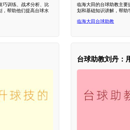
技巧训练、战术分析、比
临海大田的台球助教主要
划，帮助他们提高台球水
划和基础知识讲解，帮助
临海大田台球助教
台球助教刘丹：