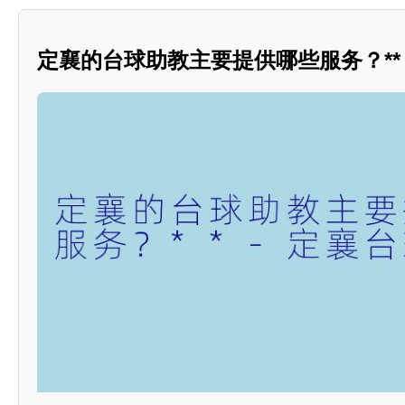
定襄的台球助教主要提供哪些服务？**