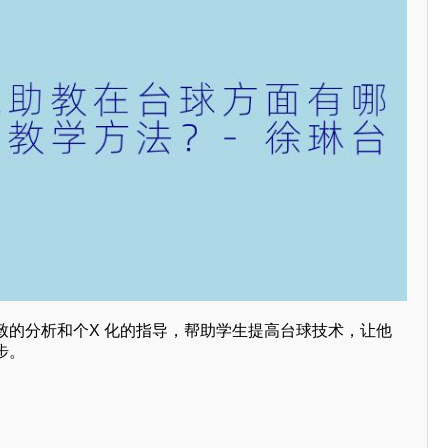
致的分析和个X 化的指导，帮助学生提高台球技术，让他
步。