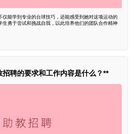
不仅能学到专业的台球技巧，还能感受到她对这项运动的
学生勇于尝试和挑战自我，以此培养他们的团队合作精神
招聘的要求和工作内容是什么？**