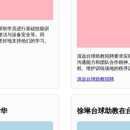
帮助学员进行基础技能训
整洁与设备安全等。同
更好地支持他们的学习。
清远台球助教招聘要求应
沟通能力和团队合作精神
程、维护训练场地的秩序
清远台球助教招聘
才华
徐琳台球助教在