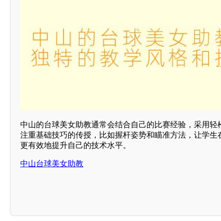
中山的台球美女助教通常会结合自己的比赛经验，采用轻
注重基础技巧的传授，比如握杆姿势和瞄准方法，让学生
更有效地提升自己的技术水平。
中山台球美女助教