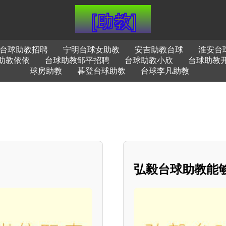
台球助教招聘
宁明台球女助教
安吉助教台球
淮安台
助教依依
台球助教邹平招聘
台球助教小欣
台球助教
球房助教
暮登台球助教
台球李凡助教
弘毅台球助教能