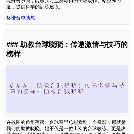
能分析系统，能够实时监测球员的击球动作、站位和力
度，提供科学的训练建议。
格诺台球助教
### 助教台球晓晓：传递激情与技巧的
榜样
在校园的角角落落，台球室里总能看到一个身影，那就是
我们的助教晓晓。她不仅是一位出X 的台球教练，更是热