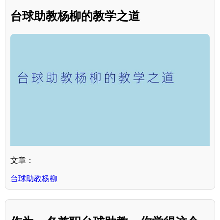
台球助教杨柳的教学之道
文章：
台球助教杨柳