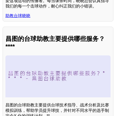
爱这项运动的传播者。每当课余时间，晓晓总会认真指导
我们的每一个击球动作，耐心纠正我们的小错误。
助教台球晓晓
昌图的台球助教主要提供哪些服务？
****
昌图的台球助教主要提供台球技术指导、战术分析及比赛
模拟训练，帮助学员提升球技，并针对不同水平的选手制
定个X 化的训练计划。**