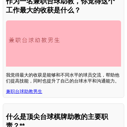
作为一名兼职台球助教，你觉得这个
工作最大的收获是什么？
我觉得最大的收获是能够和不同水平的球员交流，帮助他
们提高技能，同时也提升了自己的台球水平和沟通能力。
兼职台球助教男生
什么是顶尖台球棋牌助教的主要职
责？**