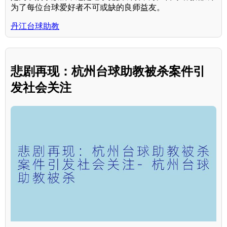
为了每位台球爱好者不可或缺的良师益友。
丹江台球助教
悲剧再现：杭州台球助教被杀案件引
发社会关注