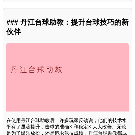
### 丹江台球助教：提升台球技巧的新
伙伴
在使用丹江台球助教后，许多玩家反馈说，他们的技术水
平有了显著提升，击球的准确X 和稳定X 大大改善。无论
是为了娱乐放松，还是追求竞技成绩，丹江台球助教都成