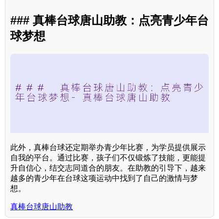
### 真棒台球唐山助教：点亮青少年台
球梦想
此外，真棒台球还定期举办青少年比赛，为学员提供展示
自我的平台。通过比赛，孩子们不仅锻炼了技能，更能提
升自信心，结交志同道合的朋友。在助教的引导下，越来
越多的青少年在台球这项运动中找到了自己的激情与梦
想。
真棒台球唐山助教