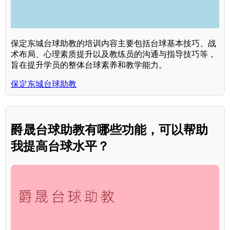
保定东城台球助教的培训内容主要包括台球基本技巧、战
术布局、心理素质提升以及教练员的沟通与指导技巧等，
旨在提升学员的整体台球素养和教学能力。
保定东城台球助教
爵晟台球助教有哪些功能，可以帮助
我提高台球水平？