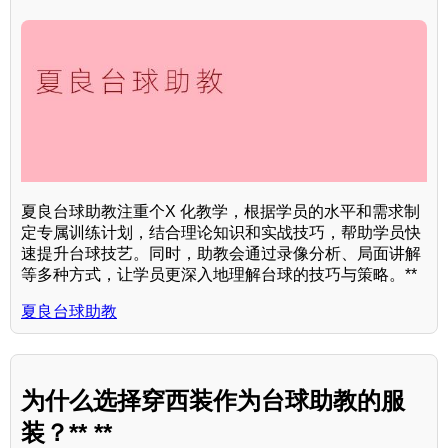
夏良台球助教注重个X 化教学，根据学员的水平和需求制
定专属训练计划，结合理论知识和实战技巧，帮助学员快
速提升台球技艺。同时，助教会通过录像分析、局面讲解
等多种方式，让学员更深入地理解台球的技巧与策略。**
夏良台球助教
为什么选择穿西装作为台球助教的服
装？** **