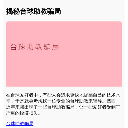
揭秘台球助教骗局
在台球爱好者中，有些人会追求更快地提高自己的技术水
平，于是就会考虑找一位专业的台球助教来辅导。然而，
近年来却出现了一些台球助教骗局，让一些爱好者受到了
严重的经济损失。
台球助教骗局