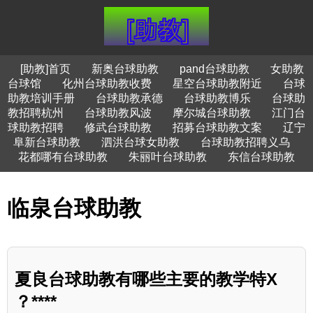
[助教]首页
新奥台球助教
pand台球助教
女助教
台球馆
化州台球助教收费
星空台球助教附近
台球
助教培训手册
台球助教承德
台球助教博乐
台球助
教招聘杭州
台球助教风波
摩尔城台球助教
江门台
球助教招聘
修武台球助教
招募台球助教文案
辽宁
阜新台球助教
泗洪台球女助教
台球助教招聘义乌
花都哪有台球助教
朱丽叶台球助教
东信台球助教
临泉台球助教
夏良台球助教有哪些主要的教学特X
？****