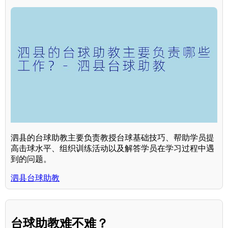
泗县的台球助教主要负责教授台球基础技巧、帮助学员提
高击球水平、组织训练活动以及解答学员在学习过程中遇
到的问题。
泗县台球助教
台球助教难不难？