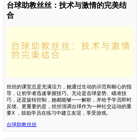
台球助教丝丝：技术与激情的完美结
合
丝丝的课堂总是充满活力，她通过生动的示范和耐心的指
导，让初学者迅速掌握技巧。无论是击球姿势、瞄准技
巧，还是旋转控制，她都能够一一解析，并给予学员即时
反馈。更重要的是，丝丝强调台球作为一种社交运动的重
要X ，鼓励学员在练习中建立友谊，享受游戏。
台球助教丝丝