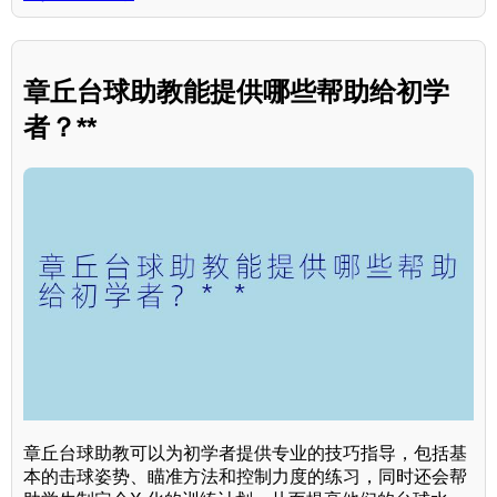
章丘台球助教能提供哪些帮助给初学
者？**
章丘台球助教可以为初学者提供专业的技巧指导，包括基
本的击球姿势、瞄准方法和控制力度的练习，同时还会帮