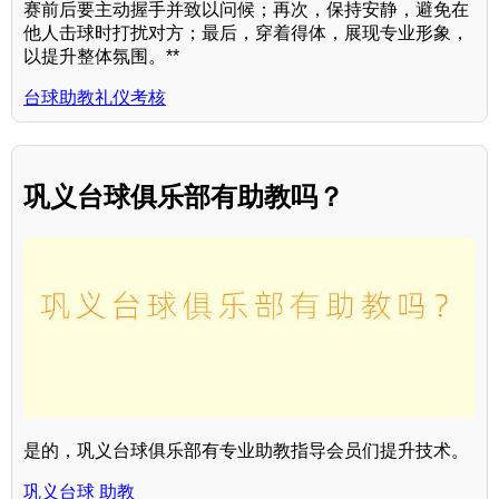
赛前后要主动握手并致以问候；再次，保持安静，避免在
他人击球时打扰对方；最后，穿着得体，展现专业形象，
以提升整体氛围。**
台球助教礼仪考核
巩义台球俱乐部有助教吗？
是的，巩义台球俱乐部有专业助教指导会员们提升技术。
巩义台球 助教