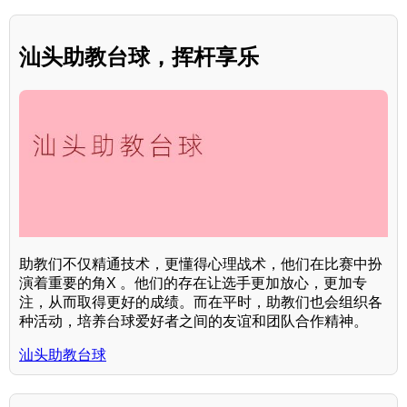
汕头助教台球，挥杆享乐
助教们不仅精通技术，更懂得心理战术，他们在比赛中扮
演着重要的角X 。他们的存在让选手更加放心，更加专
注，从而取得更好的成绩。而在平时，助教们也会组织各
种活动，培养台球爱好者之间的友谊和团队合作精神。
汕头助教台球