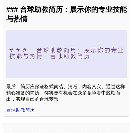
### 台球助教简历：展示你的专业技能
与热情
最后，简历应保证格式简洁、清晰，内容真实。通过这样
精心准备的简历，你将更有机会在众多竞争者中脱颖而
出，实现自己的台球梦想。
台球助教简历