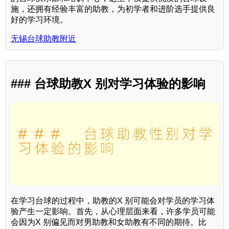
施，还拥有经验丰富的助教，为初学者和进阶选手提供良
好的学习环境。
无锡台球助教附近
### 台球助教X 别对学习体验的影响
在学习台球的过程中，助教的X 别可能会对学员的学习体
验产生一定影响。首先，从心理层面来看，许多学员可能
会因为X 别偏见而对男助教和女助教有不同的期待。比