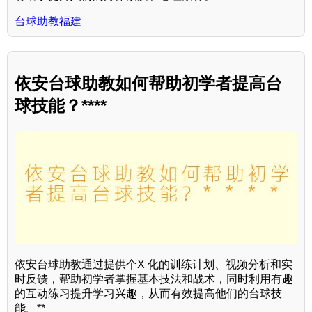
台球助教福建
依安台球助教如何帮助初学者提高台
球技能？****
依安台球助教通过提供个X 化的训练计划、视频分析和实
时反馈，帮助初学者掌握基本技法和战术，同时利用有趣
的互动练习提升学习兴趣，从而有效提高他们的台球技
能。**