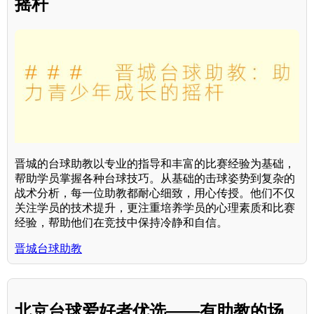
摇杆
晋城的台球助教以专业的指导和丰富的比赛经验为基础，
帮助学员掌握各种台球技巧。从基础的击球姿势到复杂的
战术分析，每一位助教都耐心细致，用心传授。他们不仅
关注学员的技术提升，更注重培养学员的心理素质和比赛
经验，帮助他们在竞技中保持冷静和自信。
晋城台球助教
北京台球爱好者优选——有助教的场