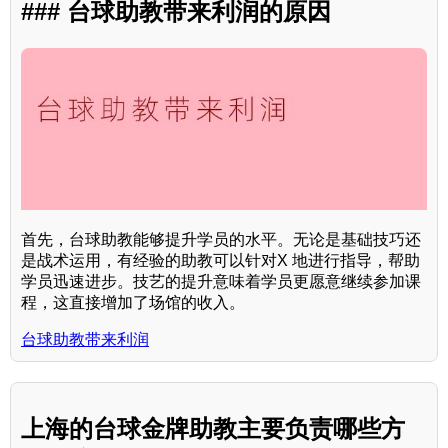
### 台球助教带来利润的原因
首先，台球助教能够提升学员的水平。无论是基础技巧还
是战术运用，有经验的助教可以针对X 地进行指导，帮助
学员迅速进步。技艺的提升意味着学员更愿意继续参加课
程，这直接增加了场馆的收入。
台球助教带来利润
上海的台球金牌助教主要负责哪些方