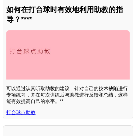
如何在打台球时有效地利用助教的指
导？****
可以通过认真听取助教的建议，针对自己的技术缺陷进行
专项练习，并在每次训练后与助教进行反馈和总结，这样
能有效提高自己的水平。**
打台球点助教