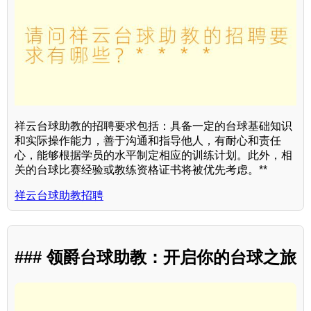
祥云台球助教的招聘要求包括：具备一定的台球基础知识
和实际操作能力，善于沟通和指导他人，有耐心和责任
心，能够根据学员的水平制定相应的训练计划。此外，相
关的台球比赛经验或教练资格证书将被优先考虑。**
祥云台球助教招聘
### 领爵台球助教：开启你的台球之旅