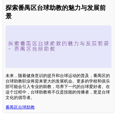
探索番禺区台球助教的魅力与发展前
景
未来，随着健身意识的提升和台球运动的普及，番禺区的
台球助教职业将迎来更大的发展机会。更多的学校和俱乐
部可能会引入专业的助教，培养下一代的台球爱好者。在
这个过程中，台球助教将不仅是技能的传播者，更是台球
文化的倡导者。
番禺区台球助教