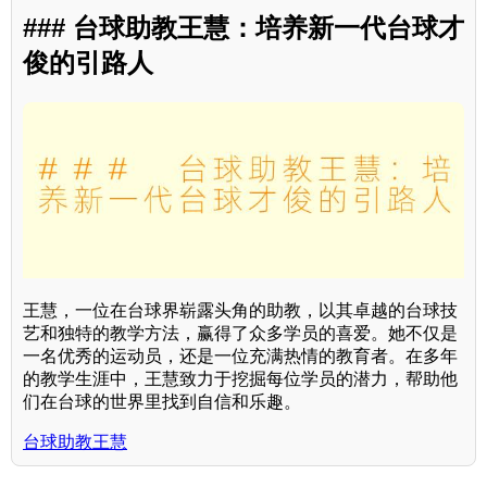
### 台球助教王慧：培养新一代台球才
俊的引路人
王慧，一位在台球界崭露头角的助教，以其卓越的台球技
艺和独特的教学方法，赢得了众多学员的喜爱。她不仅是
一名优秀的运动员，还是一位充满热情的教育者。在多年
的教学生涯中，王慧致力于挖掘每位学员的潜力，帮助他
们在台球的世界里找到自信和乐趣。
台球助教王慧