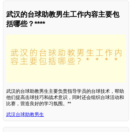
武汉的台球助教男生工作内容主要包
括哪些？****
武汉的台球助教男生主要负责指导学员的台球技术，帮助
他们提高击球技巧和战术意识，同时还会组织台球活动和
比赛，营造良好的学习氛围。**
武汉台球助教男生