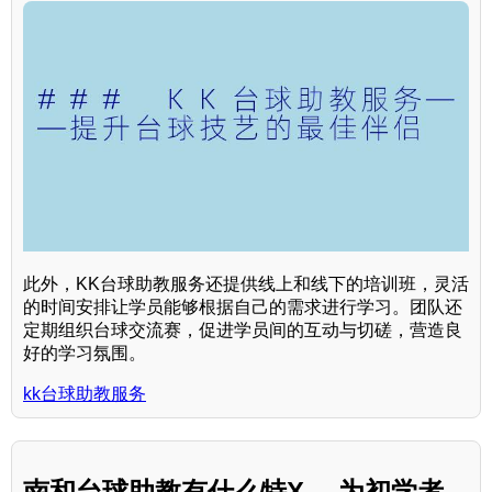
此外，KK台球助教服务还提供线上和线下的培训班，灵活
的时间安排让学员能够根据自己的需求进行学习。团队还
定期组织台球交流赛，促进学员间的互动与切磋，营造良
好的学习氛围。
kk台球助教服务
南和台球助教有什么特X ，为初学者