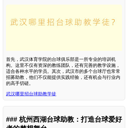
首先，武汉体育学院的台球俱乐部是一所专业的培训机
构。这里不仅有资深的教练团队，还有完善的教学设施，
适合各种水平的学员。其次，武汉市的多个台球厅也常常
招募助教，他们不仅能提供实践经验，还有机会与行业内
的高手切磋。
武汉哪里招台球助教学徒
### 杭州西湖台球助教：打造台球爱好