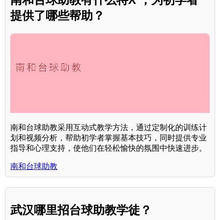
提供了哪些帮助？
南和台球助教采用互动式教学方法，通过定制化的训练计
划和视频分析，帮助初学者掌握基本技巧，同时提供专业
指导和心理支持，使他们在轻松愉快的氛围中快速进步。
南和台球助教
武汉哪里招台球助教学徒？