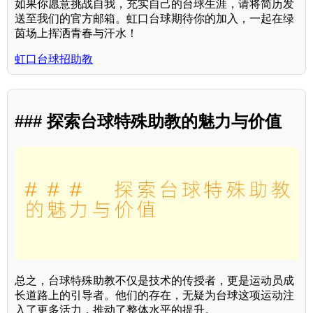
如果你愿意挑战自我，充实自己的台球生涯，请将简历发
送至我们的官方邮箱。虹口台球期待你的加入，一起在绿
茵场上挥洒青春与汗水！
虹口台球招助教
### 探索台球特殊助教的魅力与价值
总之，台球特殊助教不仅是技术的传授者，更是运动员成
长道路上的引导者。他们的存在，无疑为台球这项运动注
入了更多活力，推动了整体水平的提升。