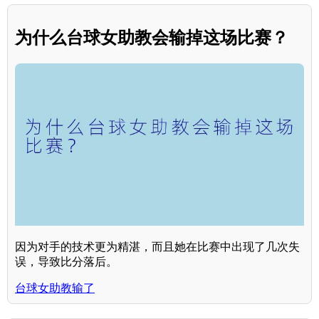
为什么台球女助教会输掉这场比赛？
因为对手的技术更为精湛，而且她在比赛中出现了几次失
误，导致比分落后。
台球女助教输了