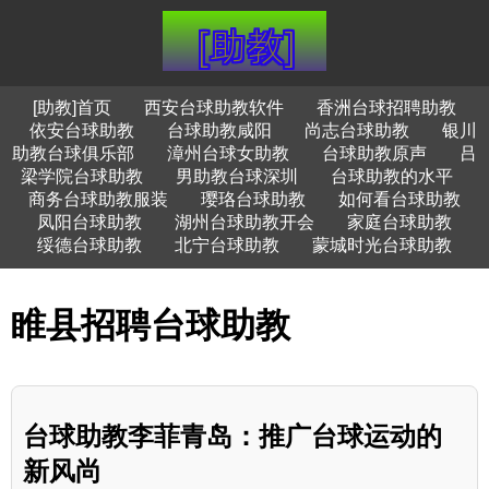
[助教]首页
西安台球助教软件
香洲台球招聘助教
依安台球助教
台球助教咸阳
尚志台球助教
银川
助教台球俱乐部
漳州台球女助教
台球助教原声
吕
梁学院台球助教
男助教台球深圳
台球助教的水平
商务台球助教服装
璎珞台球助教
如何看台球助教
凤阳台球助教
湖州台球助教开会
家庭台球助教
绥德台球助教
北宁台球助教
蒙城时光台球助教
睢县招聘台球助教
台球助教李菲青岛：推广台球运动的
新风尚