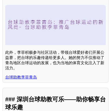
此外，李菲积极参与社区活动，带领台球爱好者们开展公
益赛，把台球的乐趣传递给更多人。她的努力不仅推动了
青岛地区台球运动的发展，也为当地的体育文化注入了新
活力。
台球助教李菲青岛
### 深圳台球助教可乐——助你畅享台
球乐趣