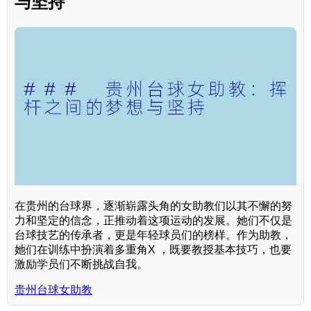
与坚持
在贵州的台球界，逐渐崭露头角的女助教们以其不懈的努
力和坚定的信念，正推动着这项运动的发展。她们不仅是
台球技艺的传承者，更是年轻球员们的榜样。作为助教，
她们在训练中扮演着多重角X ，既要教授基本技巧，也要
激励学员们不断挑战自我。
贵州台球女助教