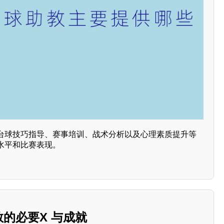
台球技巧指导、赛事培训、战术分析以及心理素质提升等
水平和比赛表现。
教的必要X 与成就