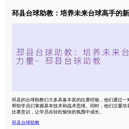
邳县台球助教：培养未来台球高手的
邳县的台球助教们大多具备丰富的比赛经验，他们通过一
帮助学员们掌握基本技术和战术思维。同时，他们注重培
比赛意识，让学员在轻松愉快的氛围中成长。
邳县台球助教