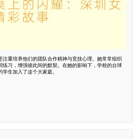
还注重培养他们的团队合作精神与竞技心理。她常常组织
同练习，增强彼此间的默契。在她的影响下，学校的台球
的学生加入了这个大家庭。