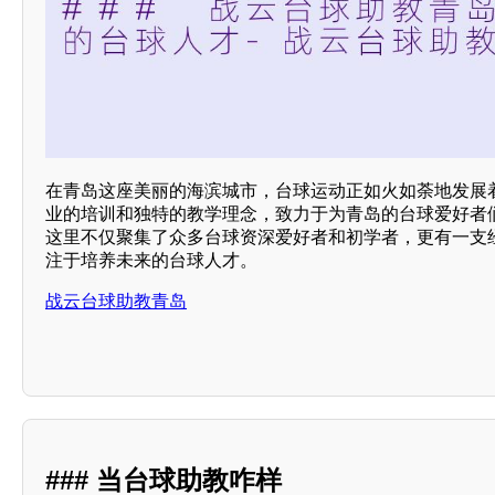
在青岛这座美丽的海滨城市，台球运动正如火如荼地发展
业的培训和独特的教学理念，致力于为青岛的台球爱好者
这里不仅聚集了众多台球资深爱好者和初学者，更有一支
注于培养未来的台球人才。
战云台球助教青岛
### 当台球助教咋样