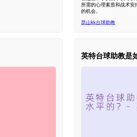
所需的心理素质和战术安
的机会。
昆山kk台球助教
英特台球助教是