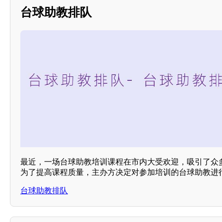
台球助教排队
最近，一场台球助教培训课程在市内大受欢迎，吸引了众
为了提高课程质量，主办方决定对参加培训的台球助教进
台球助教排队