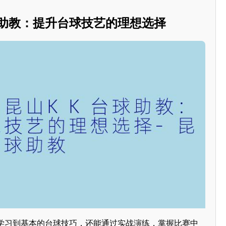
台球助教：提升台球技艺的理想选择
学习到基本的台球技巧，还能通过实战演练，掌握比赛中