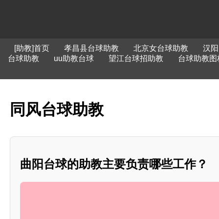
[助教]首页
孝昌县台球助教
北京女台球助教
汉阳
台球助教
uu助教台球
望江台球招助教
台球助教图
同风台球助教
曲阳台球的助教主要负责哪些工作？