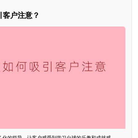
引客户注意？
X 化的指导，让客户感受到学习台球的乐趣和成就感。