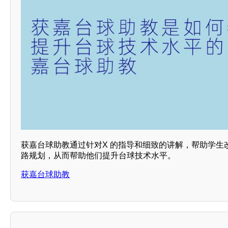
获嘉台球助教通过针对X 的指导和细致的讲解，帮助学生
路规划，从而帮助他们提升台球技术水平。
获嘉台球助教