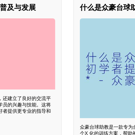
动普及与发展
什么是众豪台球助
，还建立了良好的交流平
学员的兴趣与技能。这将
好者提供更专业的指导和
众豪台球助教是一款专为
个X 化的训练方案，帮