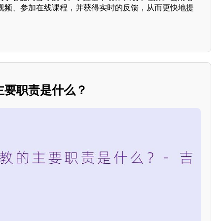
视频、参加在线课程，并获得实时的反馈，从而更快地提
主要职责是什么？