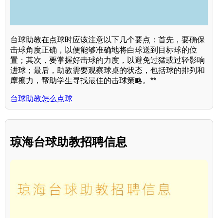
台球助教在点球时应该注意以下几个要点：首先，要确保
击球角度正确，以便能够准确地将白球送到目标球的位
置；其次，要掌握好击球的力度，以避免过猛或过轻影响
进球；最后，助教需要观察球桌的状态，包括球的排列和
摩擦力，帮助学生寻找最佳的击球策略。**
台球助教怎么点球
琼海台球助教招聘信息