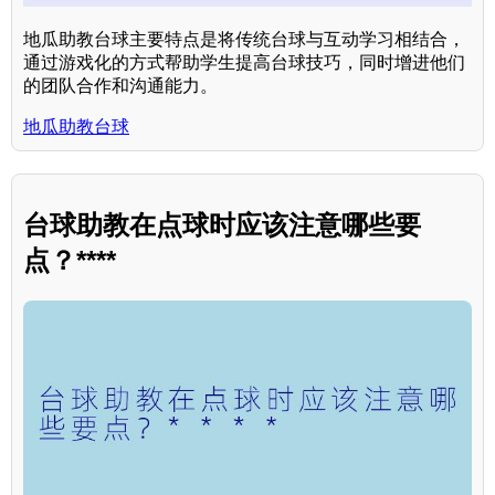
地瓜助教台球主要特点是将传统台球与互动学习相结合，
通过游戏化的方式帮助学生提高台球技巧，同时增进他们
的团队合作和沟通能力。
地瓜助教台球
台球助教在点球时应该注意哪些要
点？****