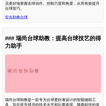
员更好地掌握击球动作、控制力度和角度，从而有效提升
台球技巧。
安吉助教台球
### 瑞尚台球助教：提高台球技艺的得
力助手
瑞尚台球助教是一款专为台球爱好者设计的智能辅助工
具，旨在提升球员的技术水平和比赛表现。随着科技的发