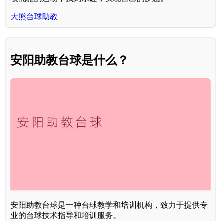
大熊台球助教
安阳助教台球是什么？
安阳助教台球是一种台球教学和培训机构，致力于提供专
业的台球技术指导和培训服务。