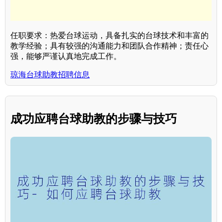
任职要求：热爱台球运动，具备扎实的台球技术和丰富的
教学经验；具有较强的沟通能力和团队合作精神；责任心
强，能够严谨认真地完成工作。
琼海台球助教招聘信息
成功应聘台球助教的步骤与技巧