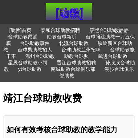
[助教]首页
泰和台球助教招聘
康熙台球助教静静
台球助教霞浦
助教台球新沂
台球陪练助教一万五保
底
台球助教事件
北流台球助教
铁岭新区台球助
教
台球男助教招人
台球助教兰州招聘
台球助教能
干不
溫州台球助教
助教台球照
武进台球助教
星辰台球助教小雨
晋江台球助教招聘
孙欣欣台球助
教
yt台球助教
南城助教台球俱乐部
漫步台球俱乐
部助教
靖江台球助教收费
如何有效考核台球助教的教学能力