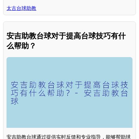
太古台球助教
安吉助教台球对于提高台球技巧有什
么帮助？
安吉助教台球通过提供实时反馈和专业指导，能够帮助球