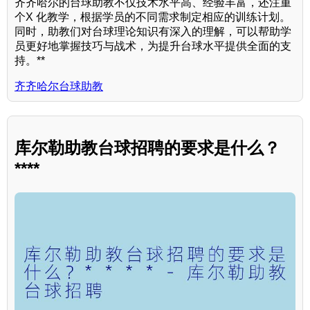
齐齐哈尔的台球助教不仅技术水平高、经验丰富，还注重
个X 化教学，根据学员的不同需求制定相应的训练计划。
同时，助教们对台球理论知识有深入的理解，可以帮助学
员更好地掌握技巧与战术，为提升台球水平提供全面的支
持。**
齐齐哈尔台球助教
库尔勒助教台球招聘的要求是什么？
****