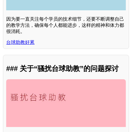
因为要一直关注每个学员的技术细节，还要不断调整自己
的教学方法，确保每个人都能进步，这样的精神和体力都
很消耗。
台球助教好累
### 关于“骚扰台球助教”的问题探讨