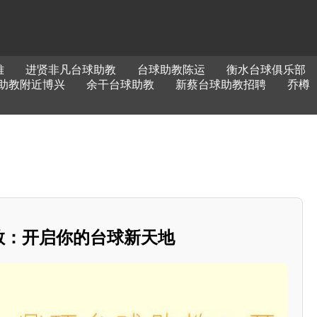
雅
进贤非凡台球助教
台球助教陈运
衡水台球俱乐部
助教附近博兴
余干台球助教
新蔡台球助教招聘
乔樽
助教：开启你的台球新天地