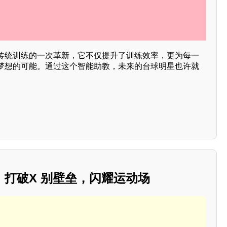
传统训练的一次革新，它不仅提升了训练效率，更为每一
梦想的可能。通过这个智能助教，未来的台球明星也许就
打破X 别壁垒，闪耀运动场