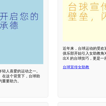
近年来，台球运动的受欢
俱乐部开始引入女助教角
出X 的台球技巧，更是
台球宣传女助教
年轻人喜爱的运动之一。
。在这个背景下，台球助
的重要助力。