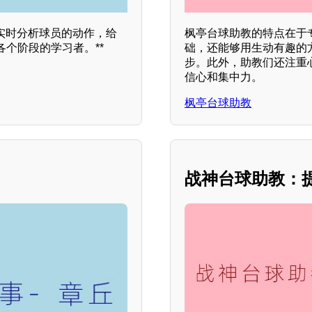
实时分析球员的动作，给
枫亭台球助教的特点在于
个阶段的学习者。**
础，还能够用生动有趣的
步。此外，助教们还注重
信心和集中力。
枫亭台球助教
战神台球助教：