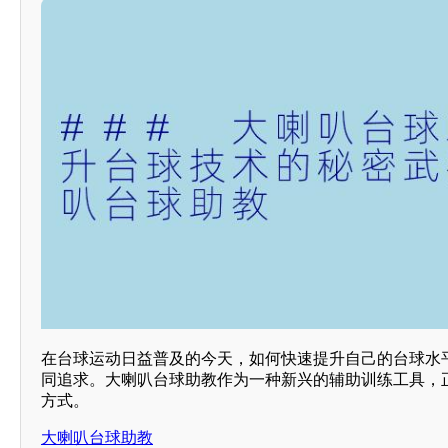
在台球运动日益普及的今天，如何快速提升自己的台球水
同追求。大喇叭台球助教作为一种新兴的辅助训练工具，
方式。
大喇叭台球助教