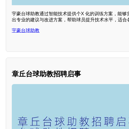
宇豪台球助教通过智能技术提供个X 化的训练方案，能够
出专业的建议与改进方案，帮助球员提升技术水平，适合各
宇豪台球助教
章丘台球助教招聘启事