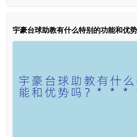
宇豪台球助教有什么特别的功能和优势吗？