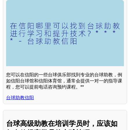
您可以在信阳的一些台球俱乐部找到专业的台球助教，例
如信阳台球馆和信阳体育馆，通常会提供一对一的指导课
程，您可以提前电话咨询预约课程。**
台球助教信阳
台球高级助教在培训学员时，应该如