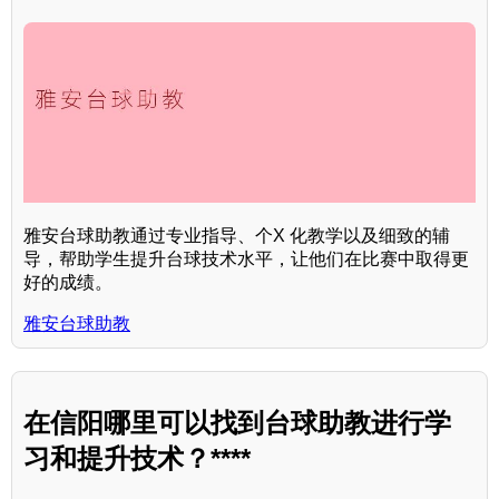
雅安台球助教通过专业指导、个X 化教学以及细致的辅
导，帮助学生提升台球技术水平，让他们在比赛中取得更
好的成绩。
雅安台球助教
在信阳哪里可以找到台球助教进行学
习和提升技术？****