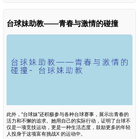
台球妹助教——青春与激情的碰撞
此外，“台球妹”还积极参与各种台球赛事，展示出青春的
活力和不懈的追求。她用自己的实际行动，证明了台球不
仅是一项竞技运动，更是一种生活态度，鼓励更多的年轻
人投身于这项富有挑战X 的运动中。