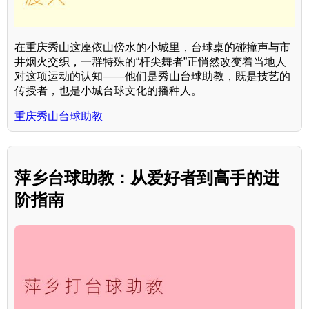
在重庆秀山这座依山傍水的小城里，台球桌的碰撞声与市
井烟火交织，一群特殊的“杆尖舞者”正悄然改变着当地人
对这项运动的认知——他们是秀山台球助教，既是技艺的
传授者，也是小城台球文化的播种人。
重庆秀山台球助教
萍乡台球助教：从爱好者到高手的进
阶指南