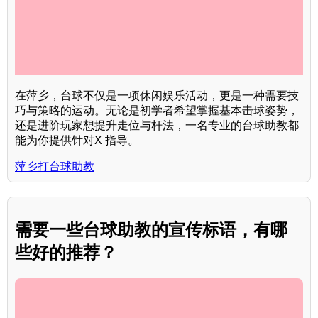
在萍乡，台球不仅是一项休闲娱乐活动，更是一种需要技
巧与策略的运动。无论是初学者希望掌握基本击球姿势，
还是进阶玩家想提升走位与杆法，一名专业的台球助教都
能为你提供针对X 指导。
萍乡打台球助教
需要一些台球助教的宣传标语，有哪
些好的推荐？