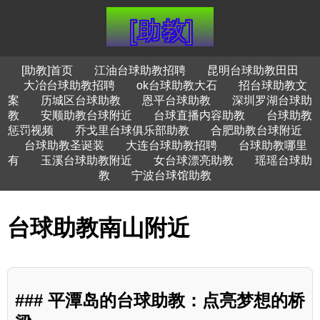
[助教]首页
江油台球助教招聘
昆明台球助教田田
大冶台球助教招聘
ok台球助教大石
招台球助教文
案
历城区台球助教
恩平台球助教
深圳罗湖台球助
教
安顺助教台球附近
台球直播内容助教
台球助教
惩罚视频
乔戈里台球俱乐部助教
合肥助教台球附近
台球助教圣诞装
大连台球助教招聘
台球助教哪里
有
玉溪台球助教附近
女台球漂亮助教
瑶瑶台球助
教
宁波台球馆助教
台球助教南山附近
### 平潭岛的台球助教：点亮梦想的桥