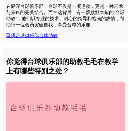
在聚晖台球俱乐部，台球不仅是一项运动，更是一种艺术
与策略的完美结合。而在这背后，有一群默默奉献的“台球
助教”，他们以专业的技术、耐心的指导和饱满的热情，帮
助每一位会员突破自我，享受台球的乐趣。
聚晖台球俱乐部台球助教
你觉得台球俱乐部的助教毛毛在教学
上有哪些特别之处？