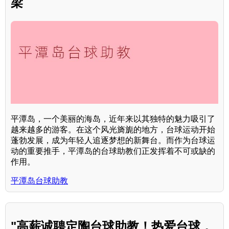
梁
平潭岛，一个美丽的海岛，近年来以其独特的魅力吸引了
越来越多的游客。在这个风光旖旎的地方，台球运动开始
蓬勃发展，成为年轻人追逐梦想的新舞台。而作为台球运
动的重要推手，平潭岛的台球助教们正发挥着不可或缺的
作用。
平潭岛台球助教
"高薪诚聘定陶台球助教！热爱台球，