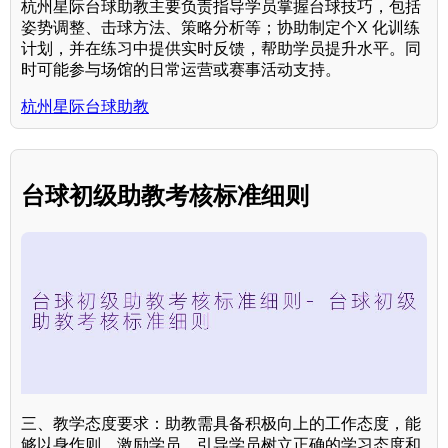
杭州星际台球助教主要负责指导学员掌握台球技巧，包括
姿势调整、击球方法、策略分析等；协助制定个X 化训练
计划，并在练习中提供实时反馈，帮助学员提升水平。同
时可能参与场馆的日常运营或赛事活动支持。
杭州星际台球助教
台球初级助教考核标准细则
三、教学态度要求：助教需具备积极向上的工作态度，能
够以身作则，激励学员，引导学员树立正确的学习态度和