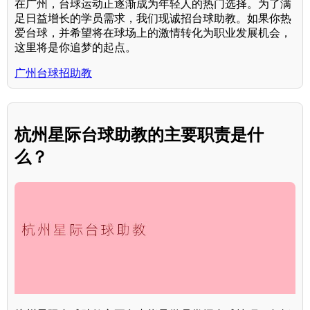
在广州，台球运动正逐渐成为年轻人的热门选择。为了满
足日益增长的学员需求，我们现诚招台球助教。如果你热
爱台球，并希望将在球场上的激情转化为职业发展机会，
这里将是你追梦的起点。
广州台球招助教
杭州星际台球助教的主要职责是什
么？