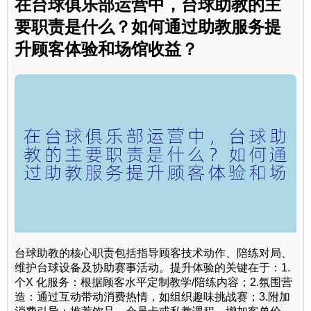
在台球俱乐部运营中，台球助教的主
要职责是什么？如何通过助教服务提
升顾客体验和场馆收益？
台球助教的核心职责包括指导顾客技术动作、陪练对局、
维护台球设备及协助赛事活动。提升体验的关键在于：1.
个X 化服务：根据顾客水平定制教学/陪练内容；2.氛围营
造：通过互动带动消费热情，如组织趣味挑战赛；3.附加