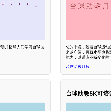
帮助并指导人们学习台球技
总的来说，随着台球运动
来越广阔，月薪水平也将
能力，以适应不断变化的
台球助教月薪
台球助教5K可