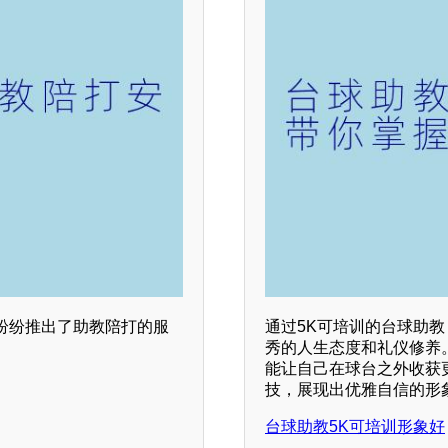
纷纷推出了助教陪打的服
通过5K可培训的台球助
秀的人生态度和礼仪修养
能让自己在球台之外收获
技，展现出优雅自信的形
台球助教5K可培训形象好