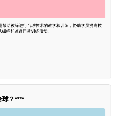
是帮助教练进行台球技术的教学和训练，协助学员提高技
以及组织和监督日常训练活动。
？****