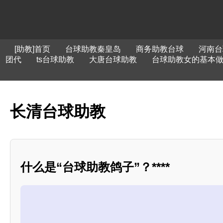
[助教]首页
台球助教秦皇岛
商务助教台球
河南台
团代
ts台球助教
大唐台球助教
台球助教女的基本
长清台球助教
什么是“台球助教鸽子”？****