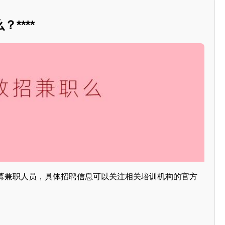
****
募兼职人员，具体招聘信息可以关注相关培训机构的官方