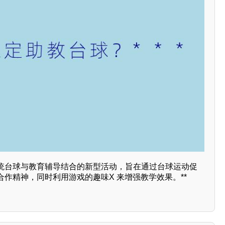
统台球与教育辅导结合的新型活动，旨在通过台球运动促
作精神，同时利用游戏的趣味X 来增强教学效果。**