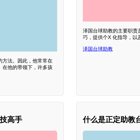
泽国台球助教的主要职责
巧，提供个X 化指导，
泽国台球助教
的方法。因此，他常常在
。在他的带领下，许多孩
球技高手
什么是正定助教台球