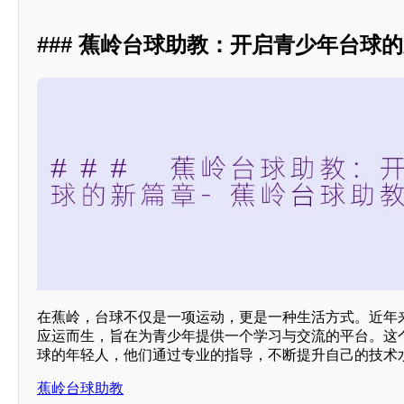
### 蕉岭台球助教：开启青少年台球
在蕉岭，台球不仅是一项运动，更是一种生活方式。近年
应运而生，旨在为青少年提供一个学习与交流的平台。这
球的年轻人，他们通过专业的指导，不断提升自己的技术
蕉岭台球助教