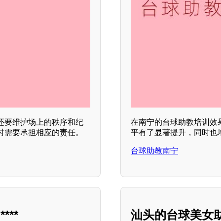
还要维护场上的秩序和纪
在南宁的台球助教培训效
时需要承担相应的责任。
平有了显著提升，同时也
台球助教南宁
**
汕头的台球美女