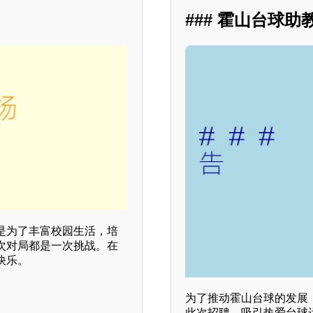
### 霍山台球
是为了丰富校园生活，培
次对局都是一次挑战。在
快乐。
为了推动霍山台球的发展
此次招聘，吸引热爱台球