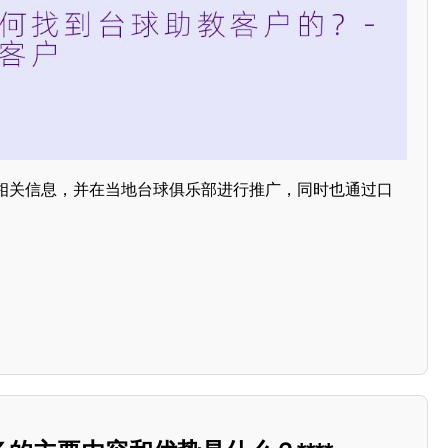
相关信息，并在当地台球俱乐部进行推广，同时也通过口
。