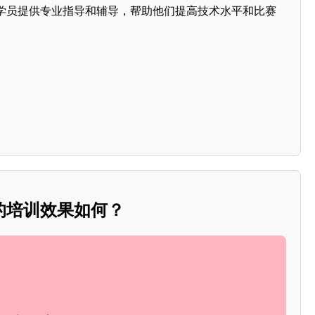
学员提供专业指导和辅导，帮助他们提高技术水平和比赛
的培训效果如何？