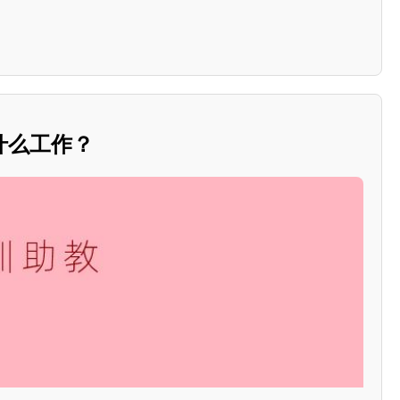
什么工作？