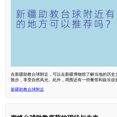
在新疆助教台球附近，可以去新疆博物馆了解当地的历史
散步，享受自然风光。此外，周围还有一些餐馆和娱乐设
新疆助教台球附近