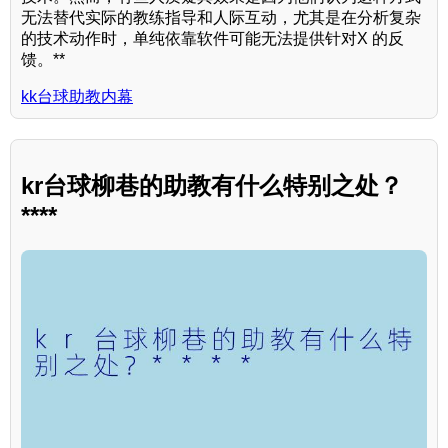
无法替代实际的教练指导和人际互动，尤其是在分析复杂
的技术动作时，单纯依靠软件可能无法提供针对X 的反
馈。**
kk台球助教内幕
kr台球柳巷的助教有什么特别之处？
****