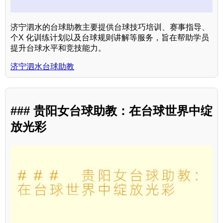
济宁泗水的台球助教主要提供台球技巧培训、赛事指导、
个X 化训练计划以及台球规则讲解等服务，旨在帮助学员
提升台球水平和竞技能力。
济宁泗水台球助教
### 贵阳女台球助教：在台球世界中绽
放光彩