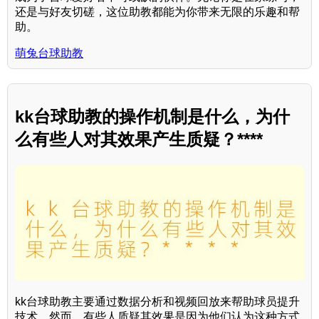
还是与好友切磋，这位助教都能为你带来无限的乐趣和帮
助。
萌兔台球助教
kk台球助教的操作机制是什么，为什
么有些人对其效果产生质疑？****
kk台球助教主要通过数据分析和视频回放来帮助球员提升
技术。然而，有些人质疑其效果是因为他们认为这种方式