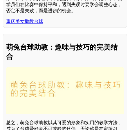
学员们在比赛中保持平和，遇到失误时要学会调整心态，
否定不是失败，而是进步的机会。
重庆美女助教台球
萌兔台球助教：趣味与技巧的完美结
合
总之，萌兔台球助教以其可爱的形象和实用的教学方法，
成为了台球爱好者不可或缺的伙伴。无论你是在家练习，