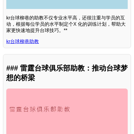
kr台球柳巷的助教不仅专业水平高，还很注重与学员的互
动，根据每位学员的水平制定个X 化的训练计划，帮助大
家更快速地提升台球技巧。**
kr台球柳巷助教
### 雷霆台球俱乐部助教：推动台球梦
想的桥梁