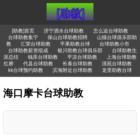
[助教]首页
济宁泗水台球助教
怎么追台球助教
台球助教集宁
保山台球助教招聘
山猫台球俱乐部助
教
汇荣台球助教
平果助教台球
台球助教小市
台球助教薪资组成
银川助教台球俱乐部
台球助教生
涯总结
钱库台球助教
平凉台球助教
上海台球助教
红桥
代县台球助教
长泰台球助教
清苑台球助教
kk台球预约助教
滨海附近台球助教
龙里助教台球
海口摩卡台球助教