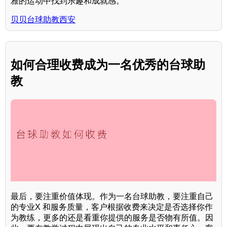
雅的运动中找到乐趣和成就感。
贝贝台球助教西安
如何合理收费成为一名优秀的台球助
教
最后，要注重价值体现。作为一名台球助教，要注重自己
的专业X 和服务质量，客户根据收费来决定是否选择你作
为教练，更多的还是看重你提供的服务是否物有所值。因