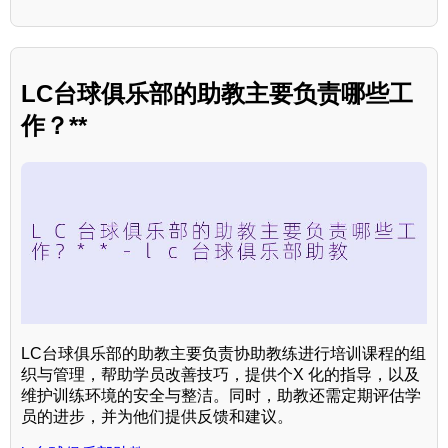
LC台球俱乐部的助教主要负责哪些工
作？**
LC台球俱乐部的助教主要负责协助教练进行培训课程的组
织与管理，帮助学员改善技巧，提供个X 化的指导，以及
维护训练环境的安全与整洁。同时，助教还需定期评估学
员的进步，并为他们提供反馈和建议。