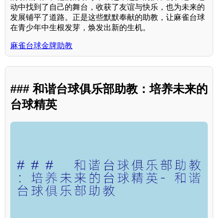
动中找到了自己的舞台，收获了友谊与快乐，也为未来的
发展铺平了道路。正是这些默默奉献的助教，让麻雀台球
在青少年中生根发芽，焕发出新的生机。
麻雀台球金牌助教
### 和谐台球俱乐部助教：培养未来的
台球精英