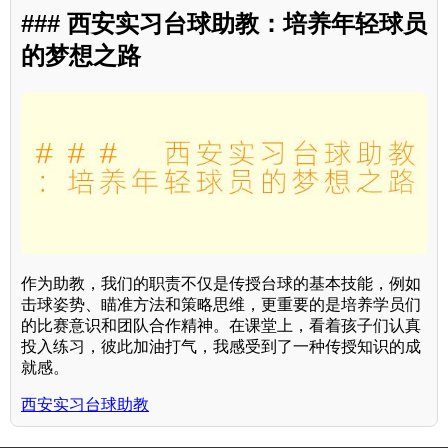
### 西安实习台球助教：培养年轻球员
的梦想之路
作为助教，我们的职责不仅是传授台球的基本技能，例如
击球姿势、瞄准方法和策略思维，更重要的是培养学员们
的比赛意识和团队合作精神。在课堂上，看着孩子们认真
投入练习，彼此加油打气，我感受到了一种传授知识的成
就感。
西安实习台球助教