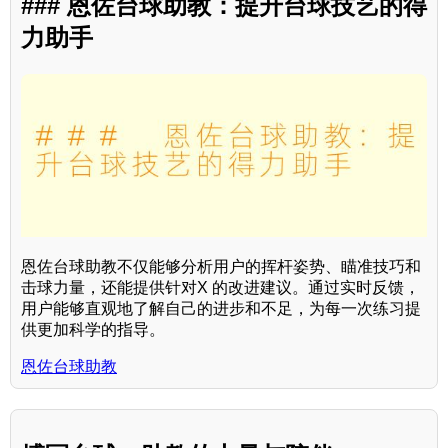
### 恩佐台球助教：提升台球技艺的得
力助手
恩佐台球助教不仅能够分析用户的挥杆姿势、瞄准技巧和
击球力量，还能提供针对X 的改进建议。通过实时反馈，
用户能够直观地了解自己的进步和不足，为每一次练习提
供更加科学的指导。
恩佐台球助教