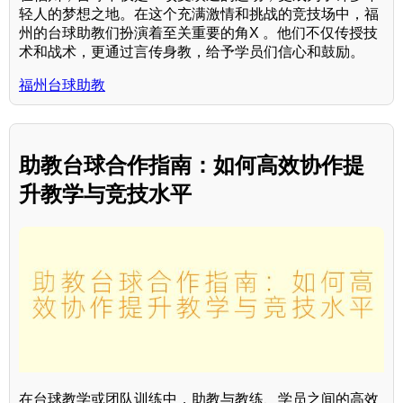
轻人的梦想之地。在这个充满激情和挑战的竞技场中，福
州的台球助教们扮演着至关重要的角X 。他们不仅传授技
术和战术，更通过言传身教，给予学员们信心和鼓励。
福州台球助教
助教台球合作指南：如何高效协作提
升教学与竞技水平
在台球教学或团队训练中，助教与教练、学员之间的高效