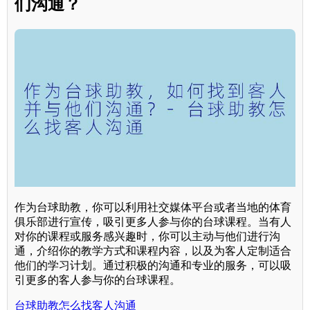
们沟通？
作为台球助教，你可以利用社交媒体平台或者当地的体育
俱乐部进行宣传，吸引更多人参与你的台球课程。当有人
对你的课程或服务感兴趣时，你可以主动与他们进行沟
通，介绍你的教学方式和课程内容，以及为客人定制适合
他们的学习计划。通过积极的沟通和专业的服务，可以吸
引更多的客人参与你的台球课程。
台球助教怎么找客人沟通