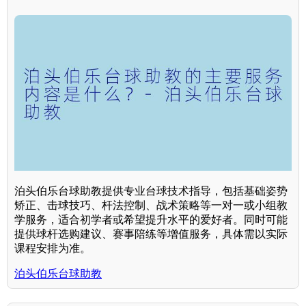
泊头伯乐台球助教提供专业台球技术指导，包括基础姿势
矫正、击球技巧、杆法控制、战术策略等一对一或小组教
学服务，适合初学者或希望提升水平的爱好者。同时可能
提供球杆选购建议、赛事陪练等增值服务，具体需以实际
课程安排为准。
泊头伯乐台球助教