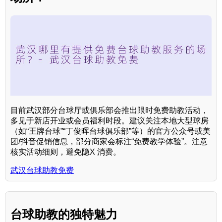
目前武汉部分台球厅或俱乐部会推出限时免费助教活动，
多见于新店开业或会员福利时段。建议关注本地大型球房
（如“王牌台球”“丁俊晖台球俱乐部”等）的官方公众号或美
团/抖音促销信息，部分商家会标注“免费教学体验”。注意
核实活动细则，避免隐X 消费。
武汉台球助教免费
台球助教的独特魅力