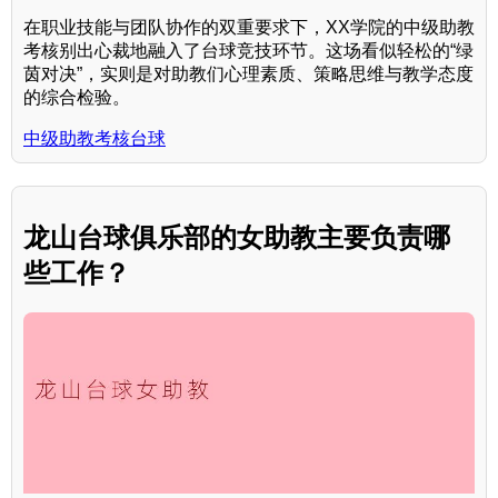
在职业技能与团队协作的双重要求下，XX学院的中级助教
考核别出心裁地融入了台球竞技环节。这场看似轻松的“绿
茵对决”，实则是对助教们心理素质、策略思维与教学态度
的综合检验。
中级助教考核台球
龙山台球俱乐部的女助教主要负责哪
些工作？