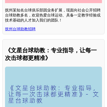
抚州某知名台球俱乐部因业务扩展，现面向社会公开招聘
台球助教多名，欢迎热爱台球运动、具备一定教学经验或
技术基础的人才加入我们的团队！
抚州台球助教招聘
《文星台球助教：专业指导，让每一
次击球都更精准》