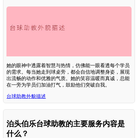
她的眼神中透露着智慧与热情，仿佛能一眼看透每个学员
的需求。每当她走到球桌旁，都会自信地调整身姿，展现
出流畅的动作和优雅的气质。她的笑容温暖而真诚，总能
在一旁为学员们加油打气，鼓励他们突破自我。
台球助教外貌描述
泊头伯乐台球助教的主要服务内容是
什么？