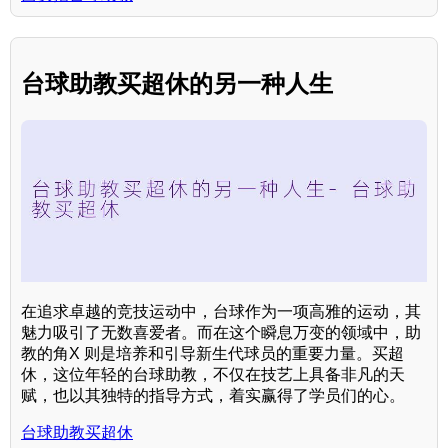
台球助教买超休的另一种人生
在追求卓越的竞技运动中，台球作为一项高雅的运动，其
魅力吸引了无数喜爱者。而在这个瞬息万变的领域中，助
教的角X 则是培养和引导新生代球员的重要力量。买超
休，这位年轻的台球助教，不仅在技艺上具备非凡的天
赋，也以其独特的指导方式，着实赢得了学员们的心。
台球助教买超休