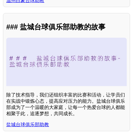
温州白象台球助教
### 盐城台球俱乐部助教的故事
除了技术指导，我们还组织丰富的比赛和活动，让学员们
在实战中锻炼心态，提高应对压力的能力。盐城台球俱乐
部成为了一个温暖的大家庭，让每一个热爱台球的人都能
相聚于此，追逐梦想，共同成长。
盐城台球俱乐部助教