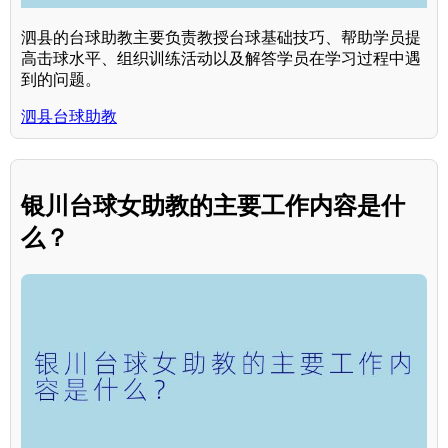
泗县的台球助教主要负责教授台球基础技巧、帮助学员提
高击球水平、组织训练活动以及解答学员在学习过程中遇
到的问题。
泗县台球助教
银川台球女助教的主要工作内容是什
么？