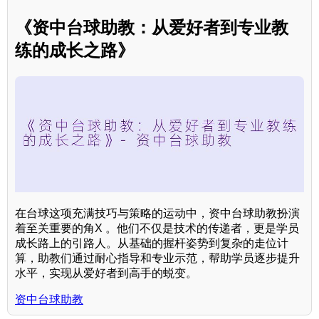
《资中台球助教：从爱好者到专业教
练的成长之路》
在台球这项充满技巧与策略的运动中，资中台球助教扮演
着至关重要的角X 。他们不仅是技术的传递者，更是学员
成长路上的引路人。从基础的握杆姿势到复杂的走位计
算，助教们通过耐心指导和专业示范，帮助学员逐步提升
水平，实现从爱好者到高手的蜕变。
资中台球助教