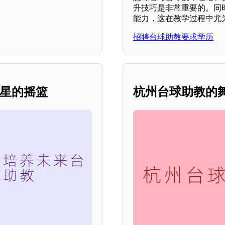
升技巧是非常重要的。同
能力，这在教学过程中尤
招聘台球助教要求学历
新星的摇篮
杭州台球助教的