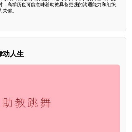
时，高学历也可能意味着助教具备更强的沟通能力和组织
为关键。
舞动人生