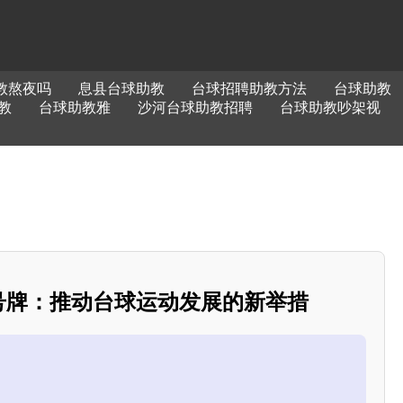
教熬夜吗
息县台球助教
台球招聘助教方法
台球助教
教
台球助教雅
沙河台球助教招聘
台球助教吵架视
工号牌：推动台球运动发展的新举措