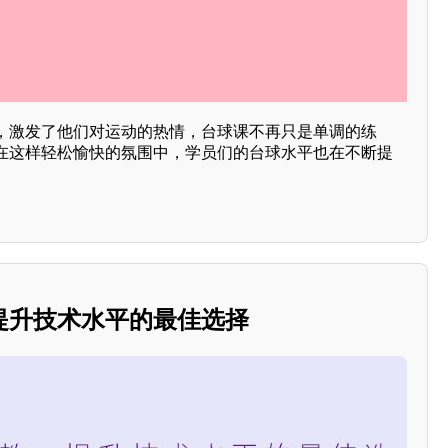
，激发了他们对运动的热情，台球课不再只是单调的练
在这样轻松愉快的氛围中，学员们的台球水平也在不断提
提升技术水平的最佳选择