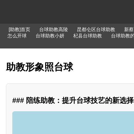
[助教]首页
台球助教高陵
昆都仑区台球助教
新蔡
怎么开球
台球助教小妍
杞县台球助教
台球助教
助教形象照台球
### 陪练助教：提升台球技艺的新选择