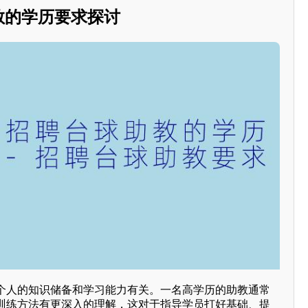
助教的学历要求探讨
个人的知识储备和学习能力有关。一名高学历的助教通常
训练方法有更深入的理解，这对于指导学员打好基础、提