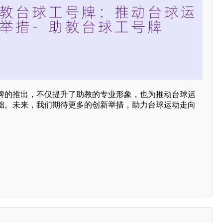
牌的推出，不仅提升了助教的专业形象，也为推动台球运
础。未来，我们期待更多的创新举措，助力台球运动走向