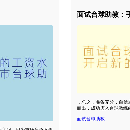
？
面试台球助教：
，总之，准备充分，自信
而出，成功迈入台球教练
面试台球助教
0元之间。因为市场竞争不激