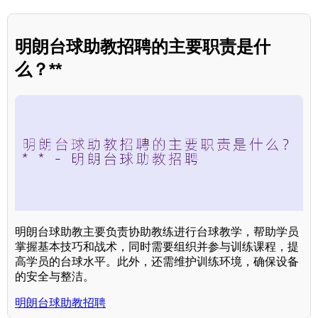
明朗台球助教招聘的主要职责是什
么？**
明朗台球助教主要负责协助教练进行台球教学，帮助学员
掌握基本技巧和战术，同时需要组织并参与训练课程，提
高学员的台球水平。此外，还需维护训练环境，确保设备
的安全与整洁。
明朗台球助教招聘