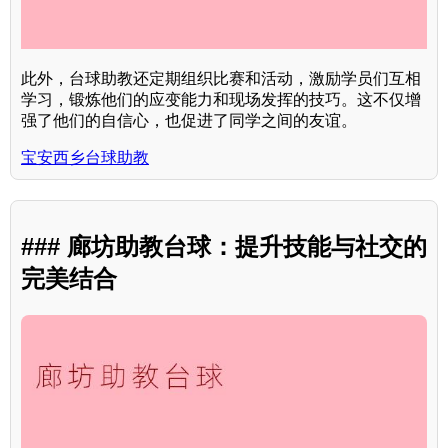
此外，台球助教还定期组织比赛和活动，激励学员们互相
学习，锻炼他们的应变能力和现场发挥的技巧。这不仅增
强了他们的自信心，也促进了同学之间的友谊。
宝安西乡台球助教
### 廊坊助教台球：提升技能与社交的
完美结合