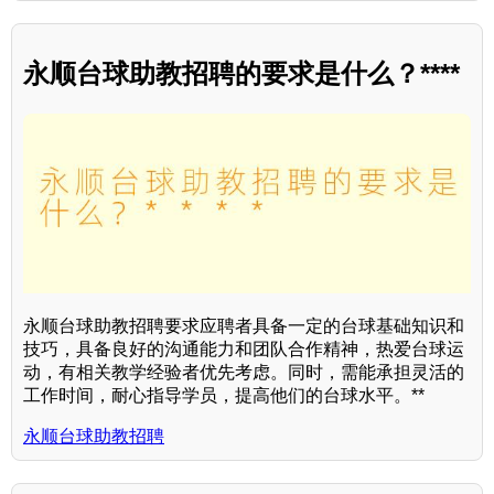
永顺台球助教招聘的要求是什么？****
永顺台球助教招聘要求应聘者具备一定的台球基础知识和
技巧，具备良好的沟通能力和团队合作精神，热爱台球运
动，有相关教学经验者优先考虑。同时，需能承担灵活的
工作时间，耐心指导学员，提高他们的台球水平。**
永顺台球助教招聘