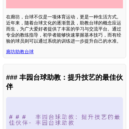
在廊坊，台球不仅是一项体育运动，更是一种生活方式。
近年来，随着台球文化的逐渐普及，助教台球的概念应运
而生，为广大爱好者提供了丰富的学习与交流平台。通过
专业的教练指导，初学者能够快速掌握基本技巧，而有经
验的球员则可以通过系统的训练进一步提升自己的水准。
廊坊助教台球
### 丰园台球助教：提升技艺的最佳伙
伴