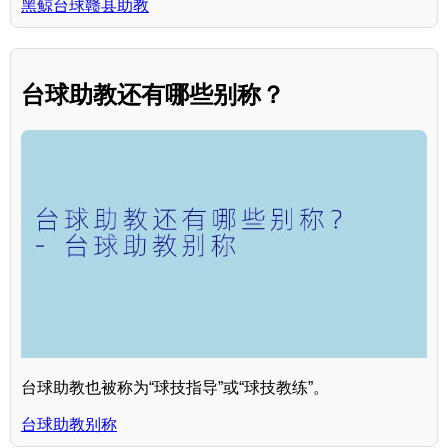
黑鲸台球赣县助教
台球助教还有哪些别称？
台球助教也被称为“球技指导”或“球技教练”。
台球助教别称