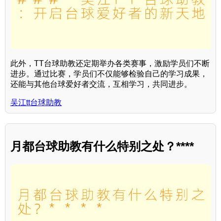
此外，TT台球助教还定期举办各类赛事，激励学员们不断
进步。通过比赛，学员们不仅能够检验自己的学习成果，
还能与其他台球爱好者交流，互相学习，共同进步。
吴江tt台球助教
月都台球助教有什么特别之处？****