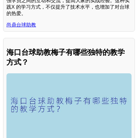
强学员之间的互动和交流，提高大家的实战经验。这种实
践X 的学习方式，不仅提升了技术水平，也增加了对台球
的热爱。
尚鼎台球助教
海口台球助教梅子有哪些独特的教学
方式？