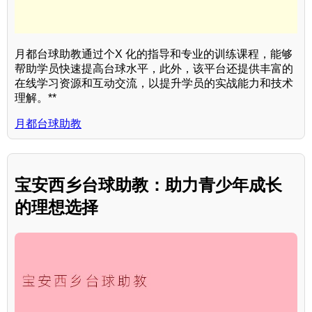
月都台球助教通过个X 化的指导和专业的训练课程，能够
帮助学员快速提高台球水平，此外，该平台还提供丰富的
在线学习资源和互动交流，以提升学员的实战能力和技术
理解。**
月都台球助教
宝安西乡台球助教：助力青少年成长
的理想选择