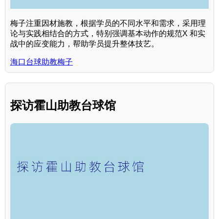
梅子注重因材施教，根据学员的不同水平和需求，采用理
论与实践相结合的方式，特别强调基本动作的规范X 和实
战中的应变能力，帮助学员提升整体技艺。
海口台球助教梅子
探访霍山助教台球馆