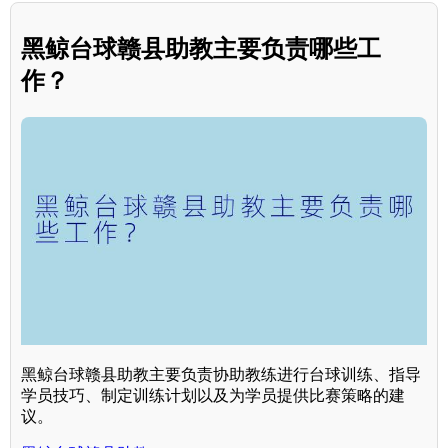
黑鲸台球赣县助教主要负责哪些工
作？
黑鲸台球赣县助教主要负责协助教练进行台球训练、指导
学员技巧、制定训练计划以及为学员提供比赛策略的建
议。