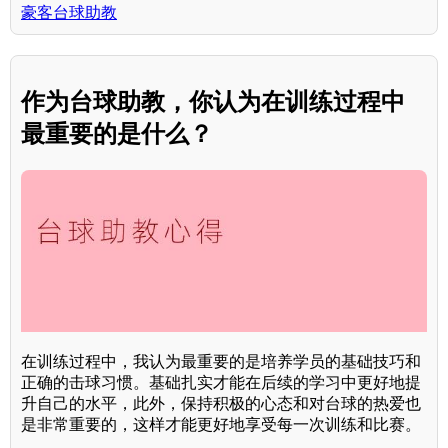
豪客台球助教
作为台球助教，你认为在训练过程中
最重要的是什么？
在训练过程中，我认为最重要的是培养学员的基础技巧和
正确的击球习惯。基础扎实才能在后续的学习中更好地提
升自己的水平，此外，保持积极的心态和对台球的热爱也
是非常重要的，这样才能更好地享受每一次训练和比赛。