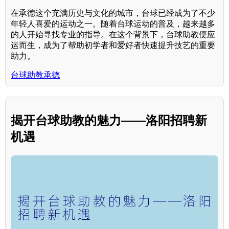
在承德这个充满历史与文化的城市，台球已经成为了不少
年轻人喜爱的运动之一。随着台球运动的普及，越来越多
的人开始寻找专业的指导。在这个背景下，台球助教便应
运而生，成为了帮助初学者和爱好者快速提升技艺的重要
助力。
台球助教承德
揭开台球助教的魅力——洛阳招聘新
机遇