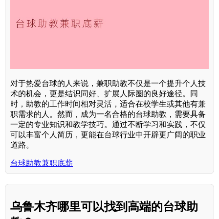
对于热爱台球的人来说，兼职助教不仅是一个提升个人技
术的机会，更是结识同好、扩展人际圈的良好途径。同
时，助教的工作时间相对灵活，适合在校学生或其他有兼
职需求的人。然而，成为一名合格的台球助教，需要具备
一定的专业知识和教学技巧。通过不断学习和实践，不仅
可以丰富个人简历，更能在台球行业中开辟更广阔的职业
道路。
台球助教兼职底薪
乌鲁木齐哪里可以找到高端的台球助