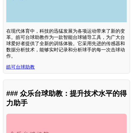
在现代体育中，科技的迅猛发展为各项运动带来了新的变
革。皓可台球助教作为一款智能台球辅导工具，为广大台
球爱好者提供了全新的训练体验。它采用先进的传感器和
数据分析技术，能够实时记录和分析球手的每一次击球动
作。
皓可台球助教
### 众乐台球助教：提升技术水平的得
力助手