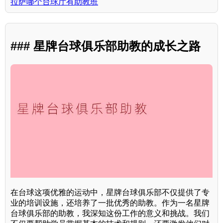
拉萨哪个台球厅有助教班
### 星牌台球俱乐部助教的成长之路
在台球这项优雅的运动中，星牌台球俱乐部不仅提供了专
业的培训设施，还培养了一批优秀的助教。作为一名星牌
台球俱乐部的助教，我深知这份工作的意义和挑战。我们