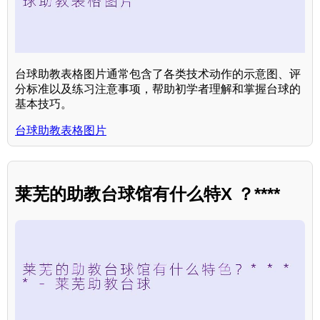
台球助教表格图片通常包含了各类技术动作的示意图、评
分标准以及练习注意事项，帮助初学者理解和掌握台球的
基本技巧。
台球助教表格图片
莱芜的助教台球馆有什么特X ？****