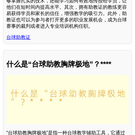
够掌握扎实的技术，还能学习如何有效地传授给学员，让
他们在短时间内提高水平。其次，拥有助教证的教练更容
易获得学员和家长的信任，增强教学的吸引力。此外，助
教证也可以为参与者打开更多的职业发展机会，成为台球
赛事的裁判或者进入专业培训机构任职。
台球助教证
什么是“台球助教胸牌极地”？****
“台球助教胸牌极地”是指一种台球教学辅助工具，它通过