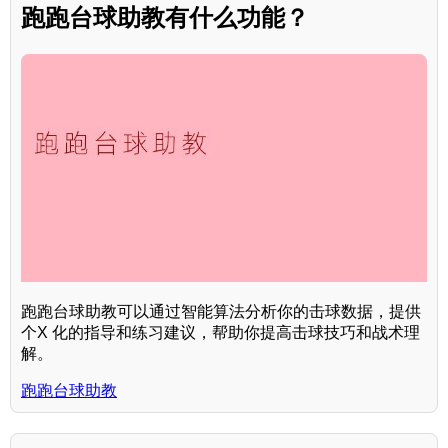
跑跑台球助教有什么功能？
跑跑台球助教可以通过智能算法分析你的击球数据，提供
个X 化的指导和练习建议，帮助你提高击球技巧和战术理
解。
跑跑台球助教