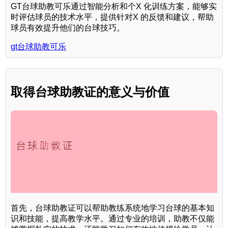
GT台球助教可乐通过智能分析和个X 化训练方案，能够实
时评估球员的技术水平，提供针对X 的反馈和建议，帮助
球员有效提升他们的台球技巧。
gt台球助教可乐
取得台球助教证的意义与价值
首先，台球助教证可以帮助教练系统地学习台球的基本知
识和技能，提高教学水平。通过专业的培训，助教不仅能