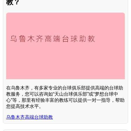
教？
在乌鲁木齐，有多家专业的台球俱乐部提供高端的台球助
教服务，您可以咨询如“天山台球俱乐部”或“梦想台球中
心”等，那里有经验丰富的教练可以提供一对一指导，帮助
您提高技术水平。
乌鲁木齐高端台球助教