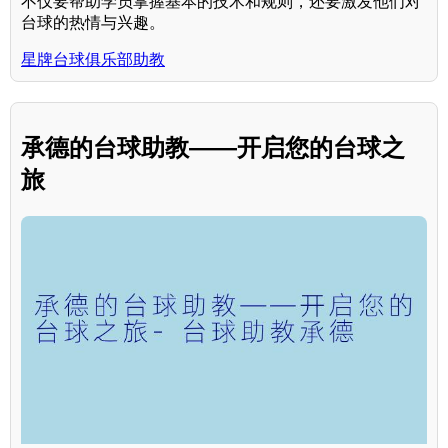
不仅要帮助学员掌握基本的技术和规则，还要激发他们对
台球的热情与兴趣。
星牌台球俱乐部助教
承德的台球助教——开启您的台球之
旅