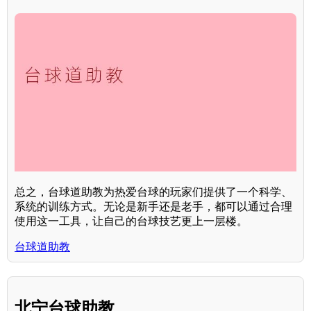
总之，台球道助教为热爱台球的玩家们提供了一个科学、
系统的训练方式。无论是新手还是老手，都可以通过合理
使用这一工具，让自己的台球技艺更上一层楼。
台球道助教
北宁台球助教