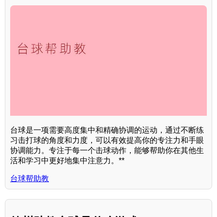
台球是一项需要高度集中和精确协调的运动，通过不断练
习击打球的角度和力度，可以有效提高你的专注力和手眼
协调能力。专注于每一个击球动作，能够帮助你在其他生
活和学习中更好地集中注意力。**
台球帮助教