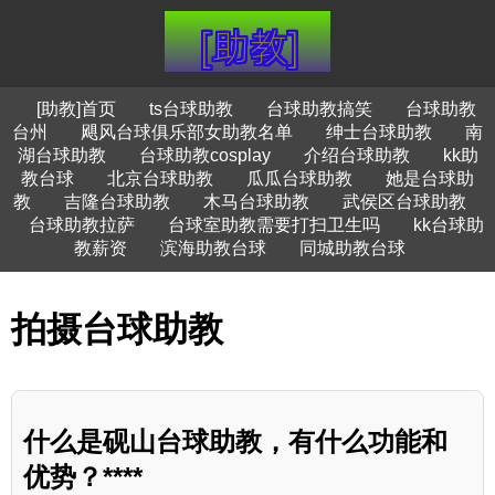
[助教]首页
ts台球助教
台球助教搞笑
台球助教
台州
飓风台球俱乐部女助教名单
绅士台球助教
南
湖台球助教
台球助教cosplay
介绍台球助教
kk助
教台球
北京台球助教
瓜瓜台球助教
她是台球助
教
吉隆台球助教
木马台球助教
武侯区台球助教
台球助教拉萨
台球室助教需要打扫卫生吗
kk台球助
教薪资
滨海助教台球
同城助教台球
拍摄台球助教
什么是砚山台球助教，有什么功能和
优势？****