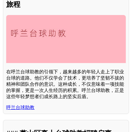
旅程
在呼兰台球助教的引领下，越来越多的年轻人走上了职业
台球的道路。他们不仅学会了技术，更培养了坚韧不拔的
精神和团队合作的意识。这种成长，不仅意味着一项技能
的掌握，更是一次人生经历的积累。呼兰台球助教，正是
这些年轻梦想者们成长路上的坚实后盾。
呼兰台球助教