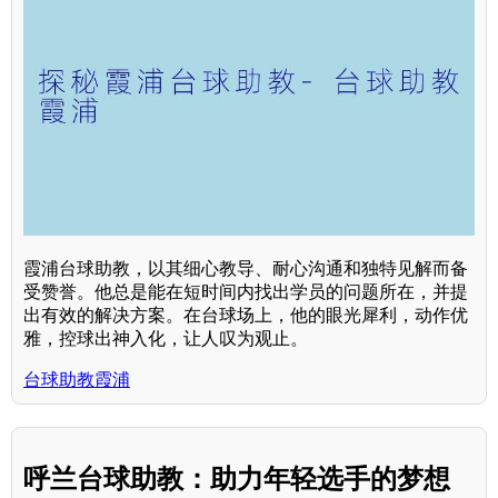
霞浦台球助教，以其细心教导、耐心沟通和独特见解而备
受赞誉。他总是能在短时间内找出学员的问题所在，并提
出有效的解决方案。在台球场上，他的眼光犀利，动作优
雅，控球出神入化，让人叹为观止。
台球助教霞浦
呼兰台球助教：助力年轻选手的梦想