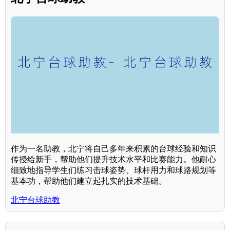
作为一名助教，北宁将自己多年来积累的台球经验和知识
传授给新手，帮助他们提升技术水平和比赛能力。他耐心
细致地指导学生们练习击球姿势、球杆用力和球路规划等
基本功，帮助他们建立起扎实的技术基础。
北宁台球助教