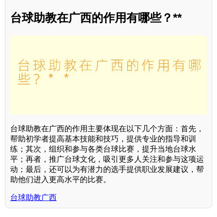
台球助教在广西的作用有哪些？**
台球助教在广西的作用主要体现在以下几个方面：首先，
帮助初学者提高基本技能和技巧，提供专业的指导和训
练；其次，组织和参与各类台球比赛，提升当地台球水
平；再者，推广台球文化，吸引更多人关注和参与这项运
动；最后，还可以为有潜力的选手提供职业发展建议，帮
助他们进入更高水平的比赛。
台球助教广西