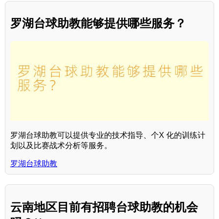
罗湖台球助教能够提供哪些服务？
罗湖台球助教可以提供专业的技术指导、个X 化的训练计
划以及比赛战术分析等服务。
罗湖台球助教
云南地区目前有招聘台球助教的机会