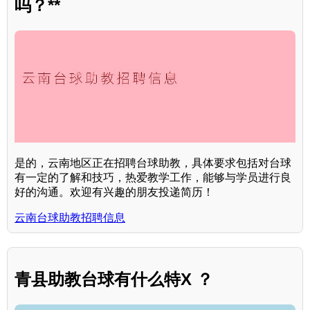
吗？**
是的，云南地区正在招聘台球助教，具体要求包括对台球
有一定的了解和技巧，热爱教学工作，能够与学员进行良
好的沟通。欢迎有兴趣的朋友投递简历！
云南台球助教招聘信息
青县助教台球有什么特X ？