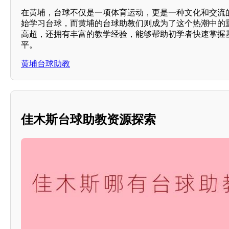
在黄埔，台球不仅是一项体育运动，更是一种文化和交流
始学习台球，而黄埔的台球助教们则成为了这个热潮中的重
高超，还拥有丰富的教学经验，能够帮助初学者快速掌握
平。
黄埔台球助教
佳木斯台球助教资源探索