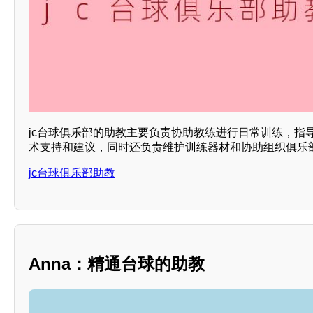
jc台球俱乐部的助教主要负责协助教练进行日常训练，指
术支持和建议，同时还负责维护训练器材和协助组织俱乐部
jc台球俱乐部助教
Anna：精通台球的助教