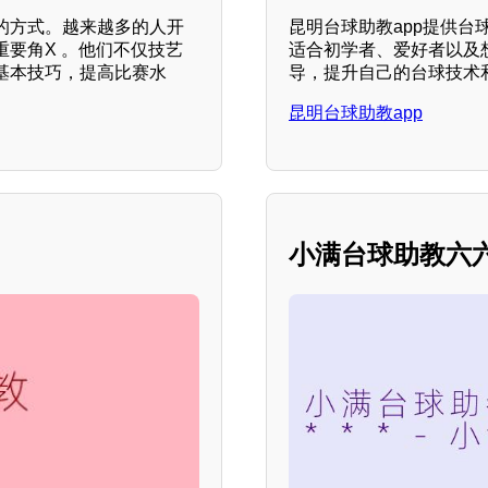
的方式。越来越多的人开
昆明台球助教app提供
要角X 。他们不仅技艺
适合初学者、爱好者以及
基本技巧，提高比赛水
导，提升自己的台球技术和
昆明台球助教app
小满台球助教六六