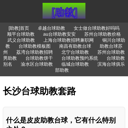
[助教]首页
卓越台球助教
女士做台球助教好吗吗
顺平台球助教
au台球助教安安
苏州台球助教价格
武义台球助教
上海台球助教招聘兼职网
铜川台球助
教
台球助教模板图
南昌有助教台球
助教台球苏
州
荔湾台球助教招聘
北宁台球助教
苏州台球助教
男助教
台球助教饼干
台球助教预约系统
台球助教
别名
渝水区台球助教
临城台球助教
滨海台球俱乐
部助教
长沙台球助教套路
什么是皮皮助教台球，它有什么特别