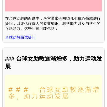
在台球助教的面试中，考官通常会围绕几个核心领域进行
提问，以评估候选人的专业知识、教学能力以及与学生的
互动能力。这些问题可能包括：
台球助教面试提问
### 台球女助教逐渐增多，助力运动发
展