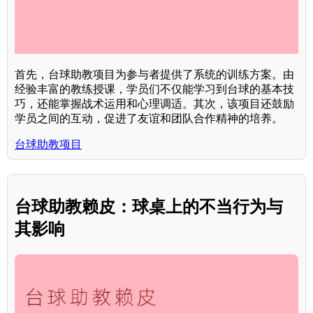
首先，台球助教项目为参与者提供了系统的训练方案。由
经验丰富的教练授课，学员们不仅能学习到台球的基本技
巧，还能掌握战术运用和心理调适。其次，该项目还鼓励
学员之间的互动，促进了友谊和团队合作精神的培养。
台球助教项目
台球助教赖皮：球桌上的不当行为与
其影响