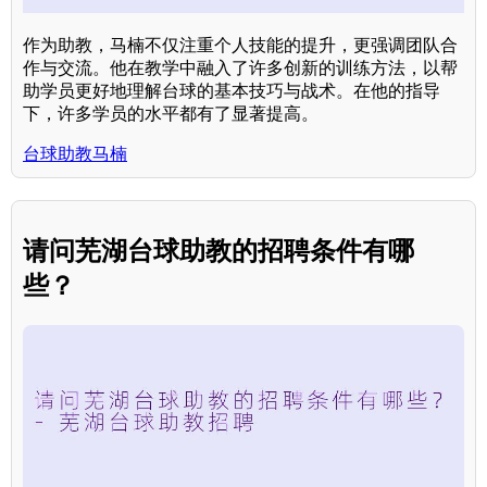
作为助教，马楠不仅注重个人技能的提升，更强调团队合
作与交流。他在教学中融入了许多创新的训练方法，以帮
助学员更好地理解台球的基本技巧与战术。在他的指导
下，许多学员的水平都有了显著提高。
台球助教马楠
请问芜湖台球助教的招聘条件有哪
些？