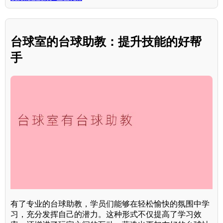
台球室的台球助教：提升技能的好帮
手
有了专业的台球助教，学员们能够在轻松愉快的氛围中学
习，充分发挥自己的潜力。这种形式不仅提高了学习效