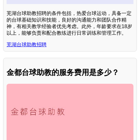
芜湖台球助教招聘的条件包括，热爱台球运动，具备一定
的台球基础知识和技能，良好的沟通能力和团队合作精
神，有相关教学经验者优先考虑。此外，年龄要求在18岁
以上，能够负责和配合教练进行日常训练和管理工作。
芜湖台球助教招聘
金都台球助教的服务费用是多少？