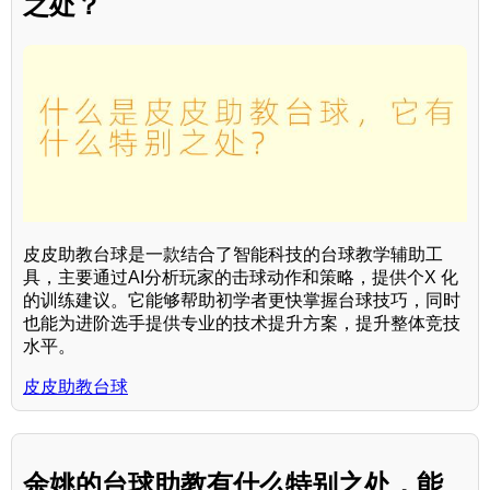
之处？
皮皮助教台球是一款结合了智能科技的台球教学辅助工
具，主要通过AI分析玩家的击球动作和策略，提供个X 化
的训练建议。它能够帮助初学者更快掌握台球技巧，同时
也能为进阶选手提供专业的技术提升方案，提升整体竞技
水平。
皮皮助教台球
余姚的台球助教有什么特别之处，能