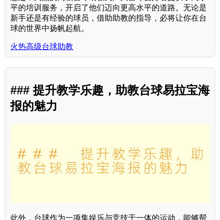
平的培训服务，开启了他们迈向更高水平的道路。无论是
新手还是有经验的球员，借助助教的指导，必将让你在台
球的世界中扬帆起航。
火热高级台球助教
### 提升教学乐趣，助教台球易拉宝海
报的魅力
此外，台球作为一项集娱乐与竞技于一体的运动，能够帮