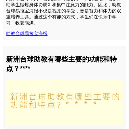
助学生锻炼身体协调X 和集中注意力的能力。因此，助教
台球易拉宝海报不仅是视觉的享受，更是智力和体力的双
重培养工具。通过这个有趣的方式，学生们在快乐中学
习，收获满满。
助教台球易拉宝海报
新洲台球助教有哪些主要的功能和特
点？****