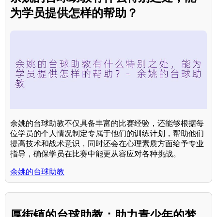
为学员提供怎样的帮助？
余姚的台球助教不仅具备丰富的比赛经验，还能够根据每
位学员的个人情况制定专属于他们的训练计划，帮助他们
提高技术和战术意识，同时还会在心理素质方面给予专业
指导，确保学员在比赛中能更从容应对各种挑战。
余姚的台球助教
厚街镇的台球助教：助力青少年的梦