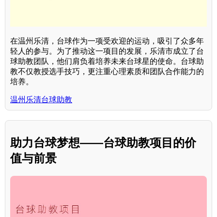
在温州乐清，台球作为一项受欢迎的运动，吸引了众多年
轻人的参与。为了推动这一项目的发展，乐清市成立了台
球助教团队，他们肩负着培养未来台球星的使命。台球助
教不仅教授选手技巧，更注重心理素质和团队合作能力的
培养。
温州乐清台球助教
助力台球梦想——台球助教项目的价
值与前景