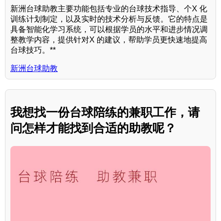
新洲台球助教主要功能包括专业的台球技术指导、个X 化
训练计划制定，以及实时的技术分析与反馈。它的特点是
具备智能化学习系统，可以根据学员的水平和进步情况调
整教学内容，提供针对X 的建议，帮助学员更快速地提高
台球技巧。**
新洲台球助教
我想找一份台球陪练的兼职工作，请
问怎样才能找到合适的助教呢？