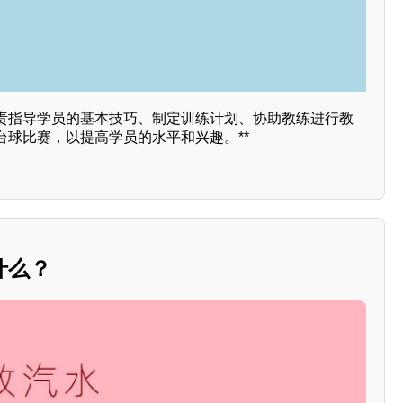
责指导学员的基本技巧、制定训练计划、协助教练进行教
台球比赛，以提高学员的水平和兴趣。**
什么？