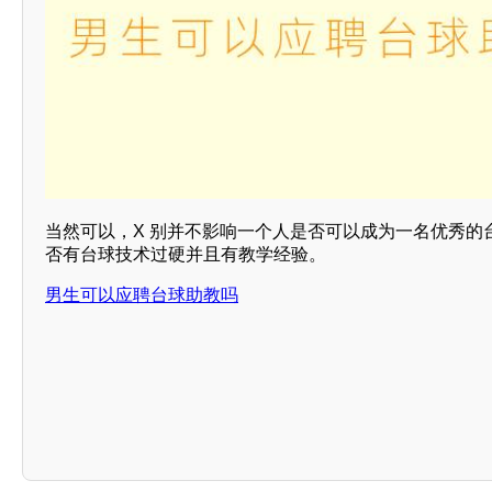
当然可以，X 别并不影响一个人是否可以成为一名优秀的
否有台球技术过硬并且有教学经验。
男生可以应聘台球助教吗