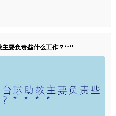
主要负责些什么工作？****