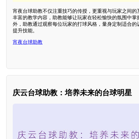
宵夜台球助教不仅注重技巧的传授，更重视与玩家之间的
丰富的教学内容，助教能够让玩家在轻松愉快的氛围中掌
外，助教通过观察每位玩家的打球风格，量身定制适合的
提升技能。
宵夜台球助教
庆云台球助教：培养未来的台球明星