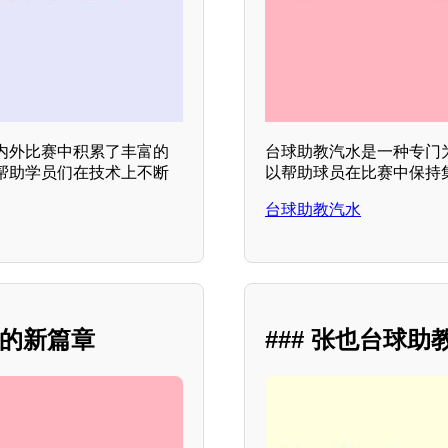
内外比赛中积累了丰富的
台球助教汽水是一种专门
帮助学员们在技术上不断
以帮助球员在比赛中保持
台球助教汽水
育的新篇章
### 张也台球