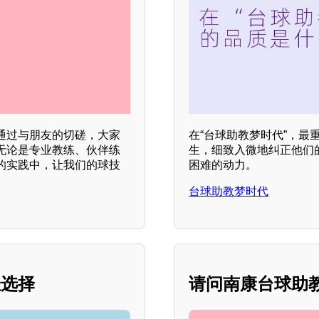
通过与朋友的切磋，大家
在“台球助教梦时代”，
无论是专业教练、伙伴练
生，细致入微地纠正他们
的实践中，让我们的球技
困难的动力。
台球助教梦时代
佳选择
请问南康台球助教