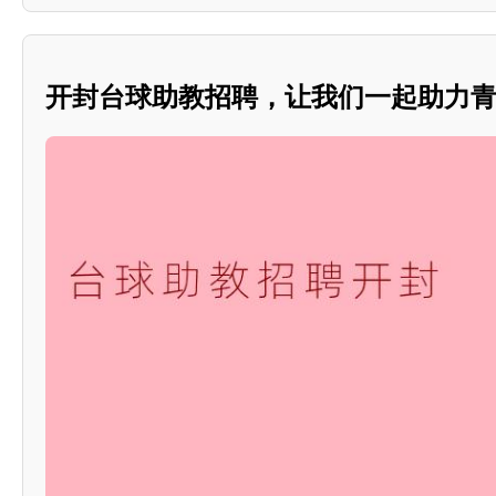
开封台球助教招聘，让我们一起助力