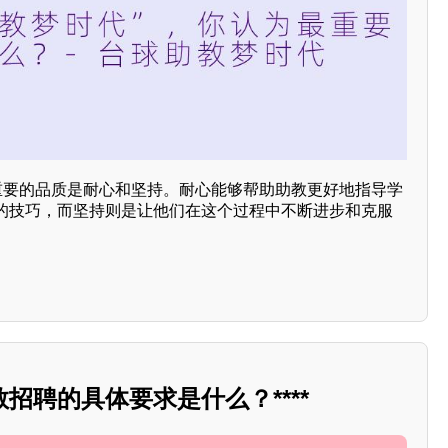
最重要的品质是耐心和坚持。耐心能够帮助助教更好地指导学
的技巧，而坚持则是让他们在这个过程中不断进步和克服
招聘的具体要求是什么？****