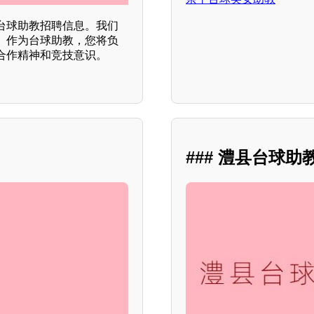
台球助教招聘信息。我们
。作为台球助教，您将负
合作精神和竞技意识。
### 澧县台球