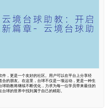
软件，更是一个友好的社区。用户可以在平台上分享经
道合的朋友。在这里，台球不仅是一项运动，更是一种生
台球助教将继续不断优化，力求为每一位学员带来最佳的
在台球的世界中找到属于自己的精彩。