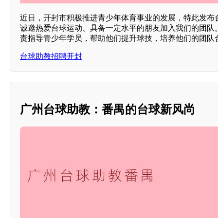
近日，开封市积极推进青少年体育事业的发展，特此发布
诚邀热爱台球运动、具备一定水平的朋友加入我们的团队
责指导青少年学员，帮助他们提升球技，培养他们的团队
台球助教招聘开封
广州台球助教：番禺的台球新风尚