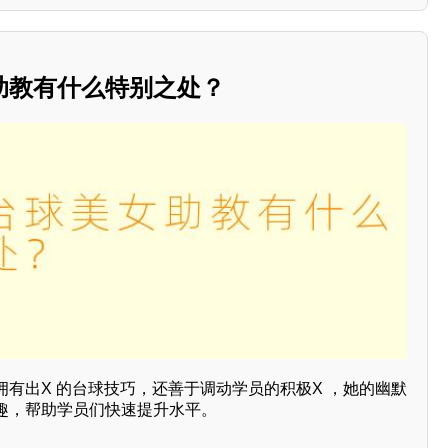
助教有什么特别之处？
有出X 的台球技巧，还善于调动学员的积极X ，她的幽默
趣，帮助学员们快速提升水平。