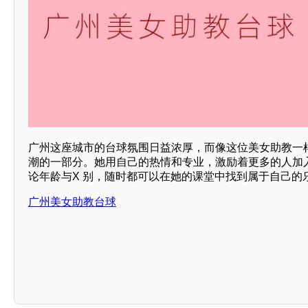
广州这座城市的台球氛围日益浓厚，而像这位美女助教一
潮的一部分。她用自己的热情和专业，激励着更多的人加
论年龄与X 别，随时都可以在她的课堂中找到属于自己的
广州美女助教台球