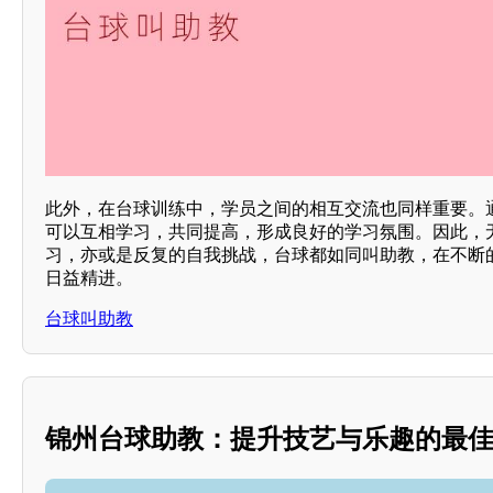
此外，在台球训练中，学员之间的相互交流也同样重要。
可以互相学习，共同提高，形成良好的学习氛围。因此，
习，亦或是反复的自我挑战，台球都如同叫助教，在不断
日益精进。
台球叫助教
锦州台球助教：提升技艺与乐趣的最