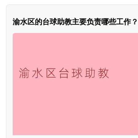
渝水区的台球助教主要负责哪些工作