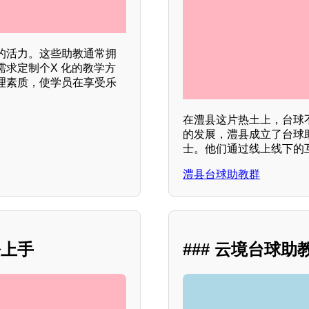
的活力。这些助教通常拥
求定制个X 化的教学方
理素质，使学员在享受乐
在澧县这片热土上，台球
的发展，澧县成立了台球
士。他们通过线上线下的
澧县台球助教群
松上手
### 云境台球