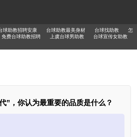
台球助教招聘安康
台球助教最美身材
台球找助教
怎
免费台球助教招聘
上虞台球男助教
台球宣传女助教
时代”，你认为最重要的品质是什么？