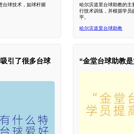
进台球技术，如球杆握
哈尔滨道里台球助教的主
行技术训练，并根据学员
平。
哈尔滨道里台球助教
，吸引了很多台球
“金堂台球助教