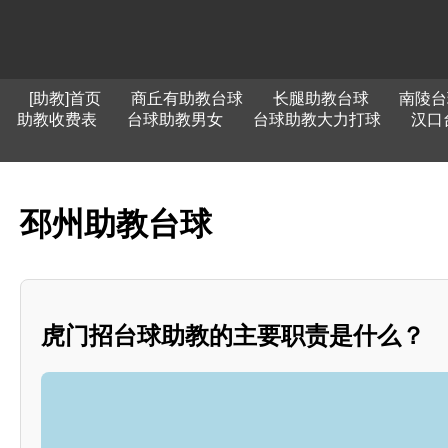
[助教]首页
商丘有助教台球
长腿助教台球
南陵台
助教收费表
台球助教男女
台球助教大力打球
汉口
邳州助教台球
虎门招台球助教的主要职责是什么？