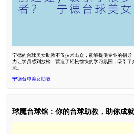
宁德的台球美女助教不仅技术出众，能够提供专业的指导
力让学员感到放松，营造了轻松愉快的学习氛围，吸引了
流。
宁德台球美女助教
球魔台球馆：你的台球助教，助你成