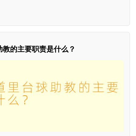
助教的主要职责是什么？