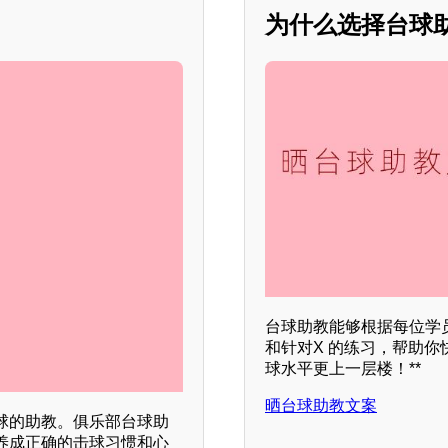
为什么选择台球助
台球助教能够根据每位学
和针对X 的练习，帮助
球水平更上一层楼！**
晒台球助教文案
球的助教。俱乐部台球助
养成正确的击球习惯和心