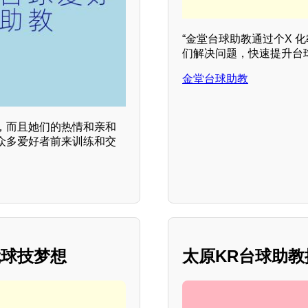
“金堂台球助教通过个X
们解决问题，快速提升台
金堂台球助教
，而且她们的热情和亲和
众多爱好者前来训练和交
就球技梦想
太原KR台球助