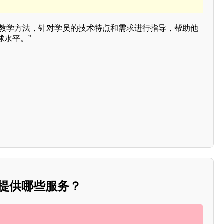
 化教学方法，针对学员的技术特点和需求进行指导，帮助他
球水平。”
教提供哪些服务？