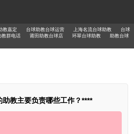
助教嘉定
台球助教台球运营
上海名流台球助教
台球
助教群电话
莆田助教台球店
环翠台球助教
助教台球
助教主要负责哪些工作？****