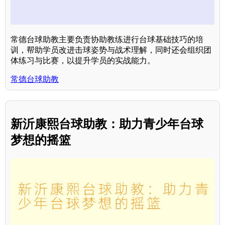
常德台球助教主要负责协助教练进行台球基础技巧的培
训，帮助学员改进击球姿势与战术理解，同时还会组织团
体练习与比赛，以提升学员的实战能力。
常德台球助教
新沂康熙台球助教：助力青少年台球
梦想的摇篮