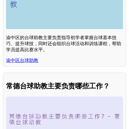
渝中区的台球助教主要负责指导初学者掌握台球基本技
巧、提升球技，同时还会组织台球活动和训练课程，帮助
学员提高比赛水平。
渝中区台球助教
常德台球助教主要负责哪些工作？