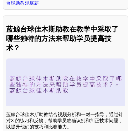
台球助教混底薪
蓝鲸台球佳木斯助教在教学中采取了
哪些独特的方法来帮助学员提高技
术？
蓝鲸台球佳木斯助教结合视频分析和一对一指导，通过针
对X 的练习和反馈，帮助学员准确识别和纠正技术问题，
以提升他们的技巧和比赛能力。