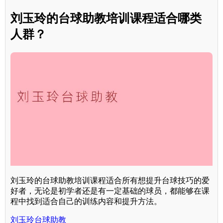
刘玉玲的台球助教培训课程适合哪类
人群？
刘玉玲的台球助教培训课程适合所有想提升台球技巧的爱
好者，无论是初学者还是有一定基础的球员，都能够在课
程中找到适合自己的训练内容和提升方法。
刘玉玲台球助教