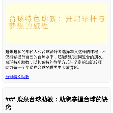
越来越多的年轻人和台球爱好者选择加入这样的课程，不
仅能够提升自己的台球水平，还能结识志同道合的朋友。
台球特X 助教，以其独特的教学方式与坚定的知识传授，
助力每一个学员在台球的世界中大放异彩。
台球特X 助教
### 鹿泉台球助教：助您掌握台球的诀
窍