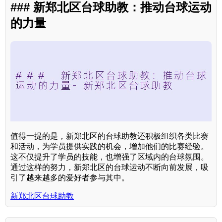
### 新郑北区台球助教：推动台球运动
的力量
值得一提的是，新郑北区的台球助教还积极组织各类比赛
和活动，为学员提供实践的机会，增加他们的比赛经验。
这不仅提升了学员的技能，也增强了区域内的台球氛围。
通过这样的努力，新郑北区的台球运动不断向前发展，吸
引了越来越多的爱好者参与其中。
新郑北区台球助教