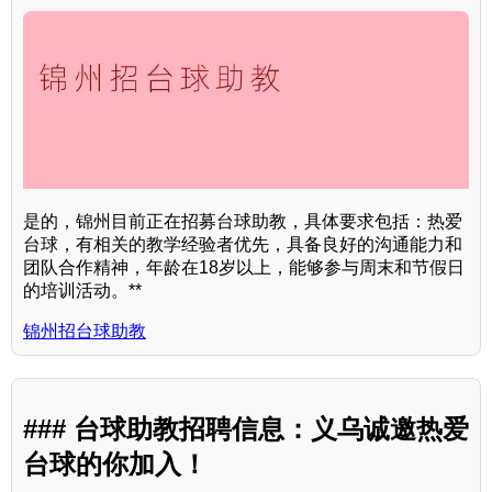
是的，锦州目前正在招募台球助教，具体要求包括：热爱
台球，有相关的教学经验者优先，具备良好的沟通能力和
团队合作精神，年龄在18岁以上，能够参与周末和节假日
的培训活动。**
锦州招台球助教
### 台球助教招聘信息：义乌诚邀热爱
台球的你加入！