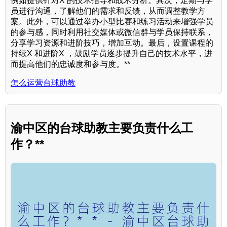
例如提供针对X 的技术指导和战术分析。其次，定期与学
员进行沟通，了解他们的需求和反馈，从而调整教学方
案。此外，可以通过举办小型比赛和练习活动来增强学员
的参与感，同时利用社交媒体或微信群与学员保持联系，
分享学习资源和进阶技巧，增加互动。最后，设置课程的
持续X 和进阶X ，鼓励学员逐步提升自己的技术水平，进
而提高他们的忠诚度和参与度。**
怎么运营台球助教
渝中区的台球助教主要负责什么工
作？**