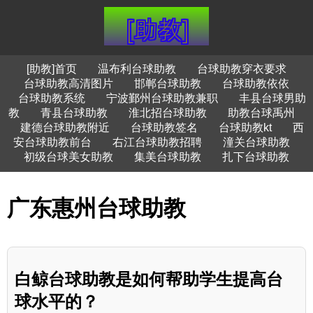
[助教]首页
温布利台球助教
台球助教穿衣要求
台球助教高清图片
邯郸台球助教
台球助教依依
台球助教系统
宁波鄞州台球助教兼职
丰县台球男助
教
青县台球助教
淮北招台球助教
助教台球禹州
建德台球助教附近
台球助教签名
台球助教kt
西
安台球助教前台
右江台球助教招聘
潼关台球助教
初级台球美女助教
集美台球助教
扎下台球助教
广东惠州台球助教
白鲸台球助教是如何帮助学生提高台
球水平的？