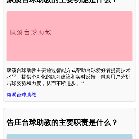
康溪台球助教主要通过智能方式帮助台球爱好者提高技术
水平，提供个X 化的练习建议和实时反馈，帮助用户分析
击球姿势和力度，从而不断进步。**
康溪台球助教
告庄台球助教的主要职责是什么？