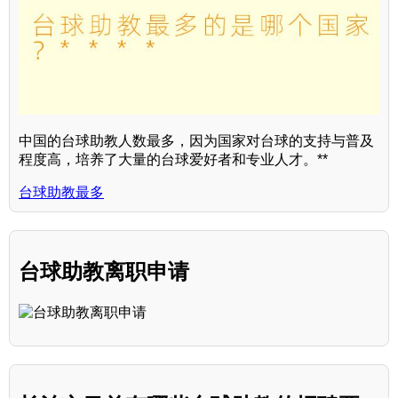
中国的台球助教人数最多，因为国家对台球的支持与普及
程度高，培养了大量的台球爱好者和专业人才。**
台球助教最多
台球助教离职申请