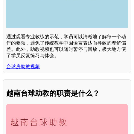
通过观看专业教练的示范，学员可以清晰地了解每一个动
作的要领，避免了传统教学中因语言表达而导致的理解偏
差。此外，助教视频也可以随时暂停与回放，极大地方便
了学员反复练习与体会。
台球房助教视频
越南台球助教的职责是什么？