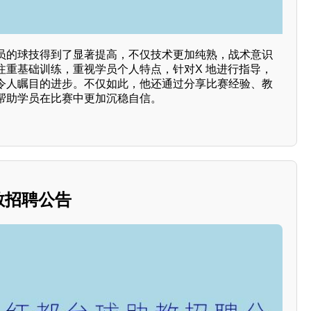
员的球技得到了显著提高，不仅技术更加纯熟，战术意识
注重基础训练，重视学员个人特点，针对X 地进行指导，
令人瞩目的进步。不仅如此，他还通过分享比赛经验、教
帮助学员在比赛中更加沉稳自信。
助教招聘公告