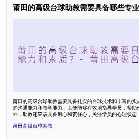
莆田的高级台球助教需要具备哪些专
莆田的高级台球助教需要具备扎实的台球技术和丰富的实
的沟通能力和教学能力，以便能够有效地指导学员，帮助
外，助教还应该具备耐心和责任心，关注学员的心理状态
莆田高级台球助教