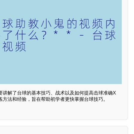
主要讲解了台球的基本技巧、战术以及如何提高击球准确X
练方法和经验，旨在帮助初学者更快掌握台球技巧。