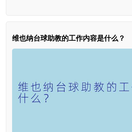
维也纳台球助教的工作内容是什么？