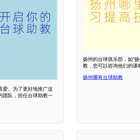
扬州的台球俱乐部，如“扬
教，您可以咨询他们的课
扬州哪有台球助教
喜爱。为了更好地推广这
的团队，担任台球助教一