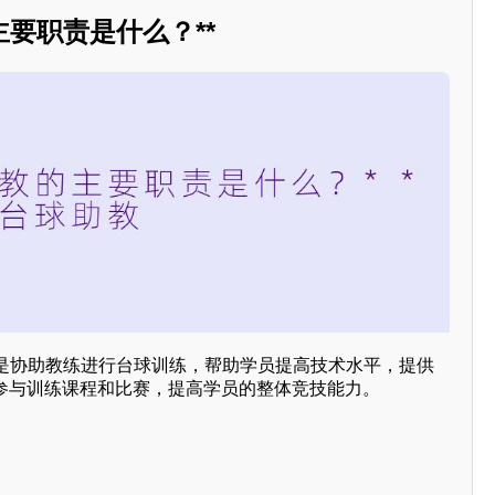
要职责是什么？**
是协助教练进行台球训练，帮助学员提高技术水平，提供
和参与训练课程和比赛，提高学员的整体竞技能力。