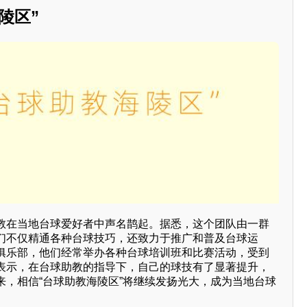
陵区”
教在当地台球爱好者中声名鹊起。据悉，这个团队由一群
们不仅精通各种台球技巧，还致力于推广和普及台球运
俱乐部，他们经常举办各种台球培训班和比赛活动，受到
表示，在台球助教的指导下，自己的球技有了显著提升，
来，相信“台球助教海陵区”将继续发扬光大，成为当地台球
。