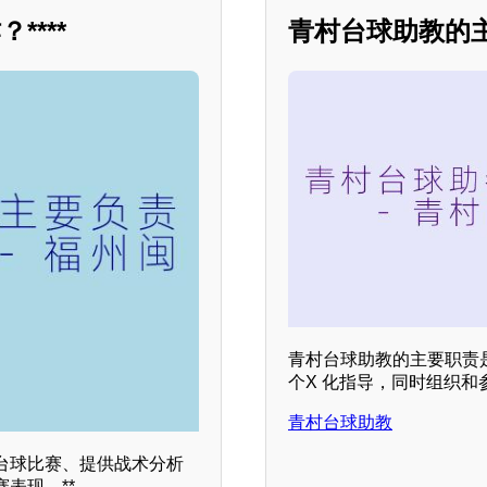
***
青村台球助教的主
青村台球助教的主要职责
个X 化指导，同时组织
青村台球助教
台球比赛、提供战术分析
表现。**