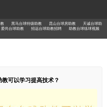
助教
黑马台球特级助教
昆山台球房助教
天诚台球助
爱尚台球助教
招远台球助教招聘
助教台球练球视频
助教可以学习提高技术？