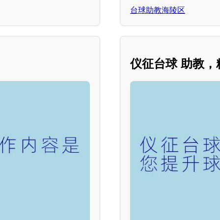
台球助教海陵区
仪征台球 助教