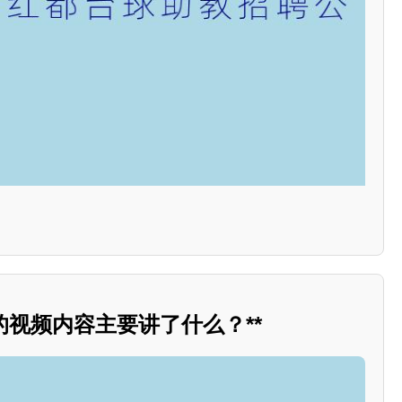
鬼的视频内容主要讲了什么？**