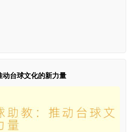
推动台球文化的新力量