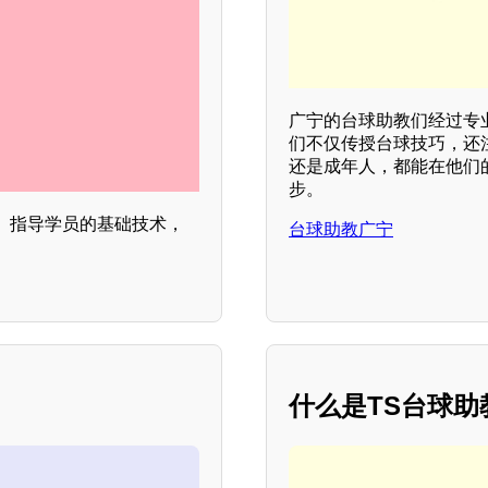
广宁的台球助教们经过专
们不仅传授台球技巧，还
还是成年人，都能在他们
步。
、指导学员的基础技术，
台球助教广宁
什么是TS台球