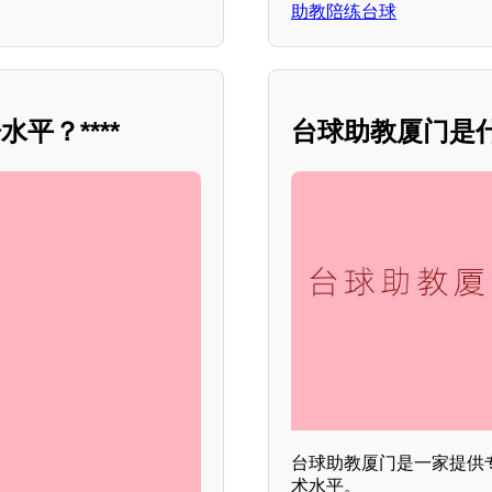
助教陪练台球
平？****
台球助教厦门是
台球助教厦门是一家提供
术水平。