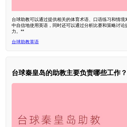
台球助教可以通过提供相关的体育术语、口语练习和情境
中自信地使用英语，同时还可以通过分析比赛和策略讨论
力。**
台球助教英语
台球秦皇岛的助教主要负责哪些工作