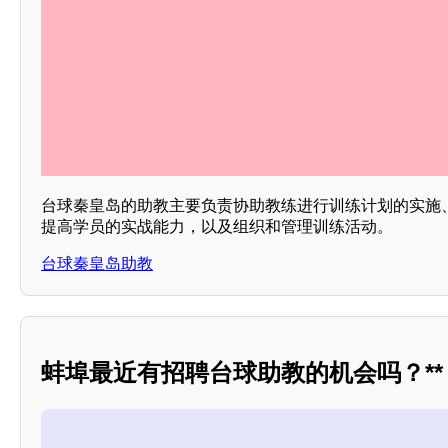
台球秦皇岛的助教主要负责协助教练进行训练计划的实施
提高学员的实战能力，以及组织和管理训练活动。
台球秦皇岛助教
蚌埠最近有招聘台球助教的机会吗？**