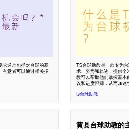
要求通常包括对台球的基
TS台球助教是一款专为
。有意者可以通过相关招
术、姿势和轨迹，提供个
教可以帮助他们掌握基本
议和进度跟踪，从而加速
ts台球助教
黄县台球助教的