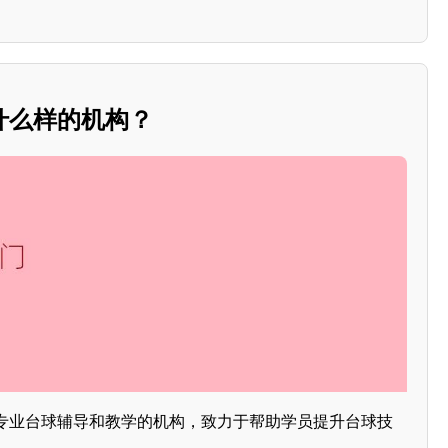
什么样的机构？
专业台球辅导和教学的机构，致力于帮助学员提升台球技