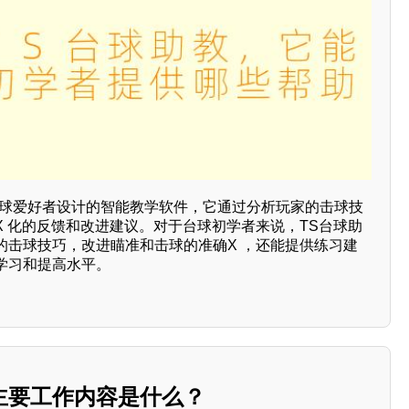
台球爱好者设计的智能教学软件，它通过分析玩家的击球技
X 化的反馈和改进建议。对于台球初学者来说，TS台球助
的击球技巧，改进瞄准和击球的准确X ，还能提供练习建
学习和提高水平。
主要工作内容是什么？