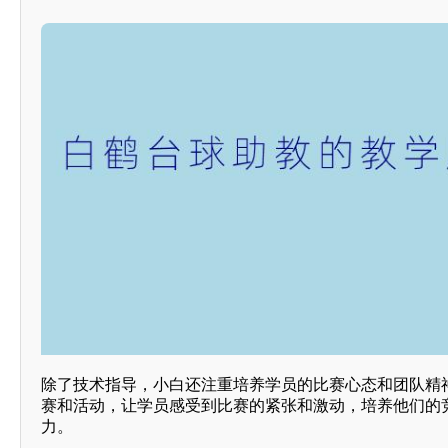
除了技术指导，小白还注重培养学员的比赛心态和团队精
赛和活动，让学员感受到比赛的紧张和激动，培养他们的
力。