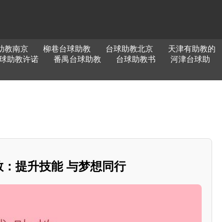
助教南京
柳巷台球助教
台球助教北京
天津有助教的
球助教许诺
番禺台球助教
台球助教书
河津台球助
助教：提升技能 与梦想同行