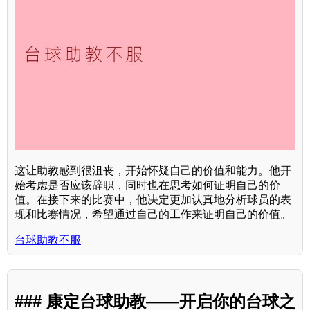
这让助教感到很沮丧，开始怀疑自己的价值和能力。他开
始考虑是否应该辞职，同时也在思考如何证明自己的价
值。在接下来的比赛中，他决定更加认真地分析球员的表
现和比赛情况，希望通过自己的工作来证明自己的价值。
台球助教不服
### 康定台球助教——开启你的台球之