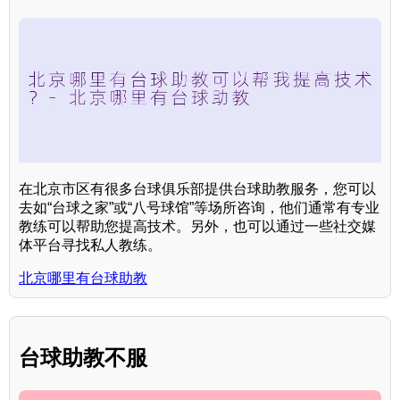
在北京市区有很多台球俱乐部提供台球助教服务，您可以
去如“台球之家”或“八号球馆”等场所咨询，他们通常有专业
教练可以帮助您提高技术。另外，也可以通过一些社交媒
体平台寻找私人教练。
北京哪里有台球助教
台球助教不服