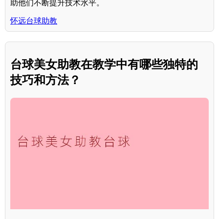
助他们不断提升技术水平。
怀远台球助教
台球美女助教在教学中有哪些独特的
技巧和方法？