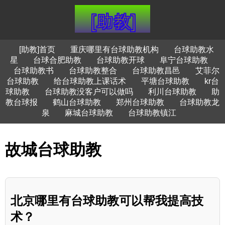
[助教]首页
重庆哪里有台球助教机构
台球助教水
星
台球合肥助教
台球助教开球
阜宁台球助教
台球助教书
台球助教整合
台球助教昌邑
艾菲尔
台球助教
给台球助教上课话术
平塘台球助教
kr台
球助教
台球助教没客户可以做吗
利川台球助教
助
教台球报
鹤山台球助教
郑州台球助教
台球助教龙
泉
麻城台球助教
台球助教镇江
故城台球助教
北京哪里有台球助教可以帮我提高技
术？