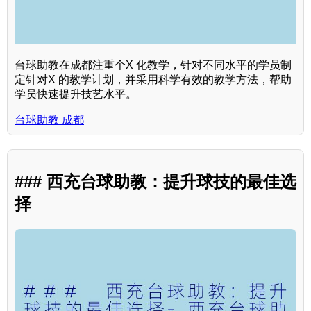
台球助教在成都注重个X 化教学，针对不同水平的学员制
定针对X 的教学计划，并采用科学有效的教学方法，帮助
学员快速提升技艺水平。
台球助教 成都
### 西充台球助教：提升球技的最佳选
择