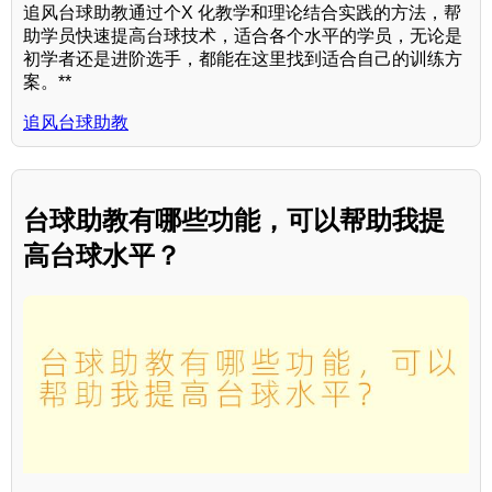
追风台球助教通过个X 化教学和理论结合实践的方法，帮
助学员快速提高台球技术，适合各个水平的学员，无论是
初学者还是进阶选手，都能在这里找到适合自己的训练方
案。**
追风台球助教
台球助教有哪些功能，可以帮助我提
高台球水平？