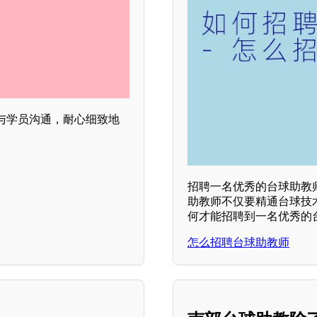
与学员沟通，耐心细致地
招聘一名优秀的台球助教
助教师不仅要精通台球技
何才能招聘到一名优秀的
怎么招聘台球助教师