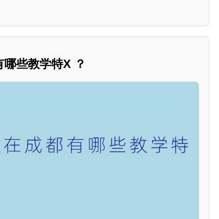
哪些教学特X ？