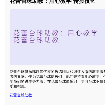
花蕾台球助教：用心教学 传授技艺
花蕾台球俱乐部以其优质的教练团队和细致入微的教学服
者的青睐。作为花蕾台球助教们，他们秉持着用心教学、
学员们的进步努力着。在花蕾台球俱乐部，学习台球不仅
受和挑战。
花蕾台球助教