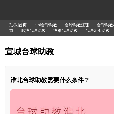
[助教]首页
nini台球助教
台球助教江珊
台球助教
首
脉搏台球助教
博雅台球助教
台球金水助教
宣城台球助教
淮北台球助教需要什么条件？