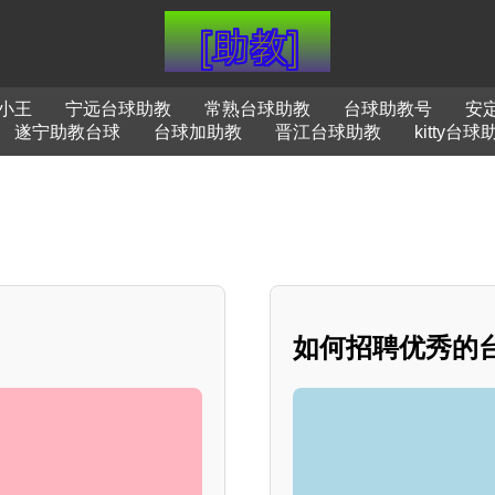
小王
宁远台球助教
常熟台球助教
台球助教号
安
遂宁助教台球
台球加助教
晋江台球助教
kitty台球
如何招聘优秀的