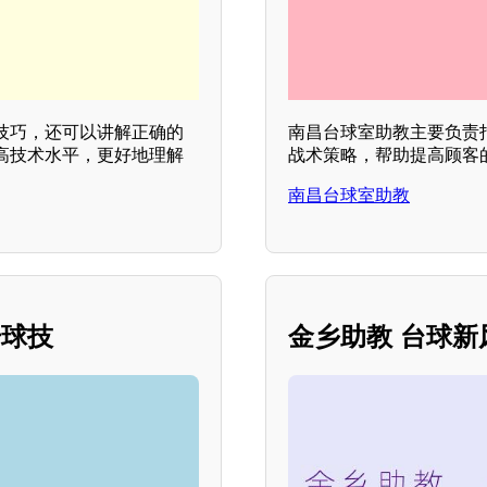
技巧，还可以讲解正确的
南昌台球室助教主要负责
高技术水平，更好地理解
战术策略，帮助提高顾客
南昌台球室助教
升球技
金乡助教 台球新