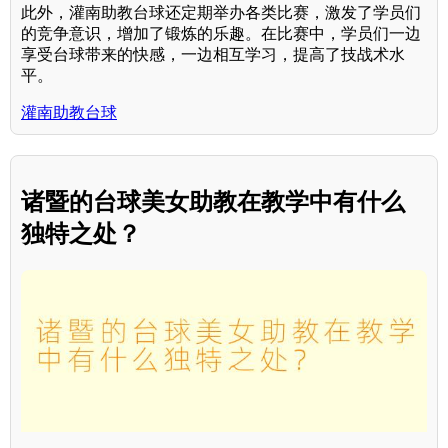
此外，灌南助教台球还定期举办各类比赛，激发了学员们
的竞争意识，增加了锻炼的乐趣。在比赛中，学员们一边
享受台球带来的快感，一边相互学习，提高了技战术水
平。
灌南助教台球
诸暨的台球美女助教在教学中有什么
独特之处？