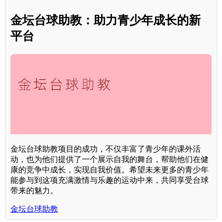
金坛台球助教：助力青少年成长的新
平台
金坛台球助教项目的成功，不仅丰富了青少年的课外活
动，也为他们提供了一个展示自我的舞台，帮助他们在健
康的竞争中成长，实现自我价值。希望未来更多的青少年
能参与到这项充满激情与乐趣的运动中来，共同享受台球
带来的魅力。
金坛台球助教