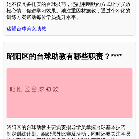
她不仅具备扎实的台球技巧，还能用幽默的方式让学员放
松心情，促进学习效果。她注重因材施教，通过个X 化的
训练方案帮助每位学员提升水平。
诸暨台球美女助教
昭阳区的台球助教有哪些职责？****
昭阳区的台球助教主要负责指导学员掌握台球基本技巧、
制定训练计划、组织课外比赛及活动，同时还要关注学员