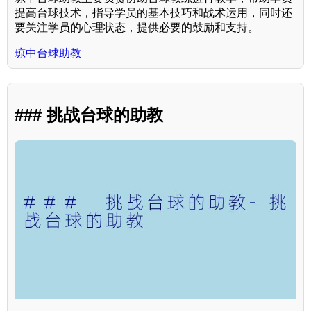
提高台球技术，指导学员的基本技巧和战术运用，同时还
要关注学员的心理状态，提供必要的鼓励和支持。
琼中台球助教
### 挑战台球的助教