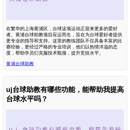
在繁华的上海黄浦区，台球这项运动正迎来更多的爱好
者。黄浦台球助教项目应运而生，旨在为台球爱好者提供
更专业的指导和支持。这里的教练团队不仅具备丰富的比
赛经验，更经过严格的专业培训，他们以热情洋溢的态
度，帮助学员们克服技术瓶颈，提升竞技水平。
黄浦台球助教
uj台球助教有哪些功能，能帮助我提高
台球水平吗？