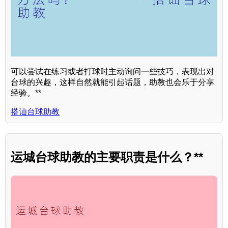
可以尝试在练习或者打球时主动询问一些技巧，表现出对
台球的兴趣，这样自然就能引起话题，助教也会乐于分享
经验。**
搭讪台球助教
运城台球助教的主要职责是什么？**