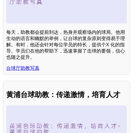
每天，助教都会提前到达，热身并观察场内的球局。他用
生动的语言和幽默的举例，让台球的复杂原则变得易于理
解。有时，他还会针对每位学员的特长，提供个X 化的指
导。学员们在他的帮助下，迅速掌握了击球的要领，信心
也随之提升。
台球厅助教写真
黄浦台球助教：传递激情，培育人才