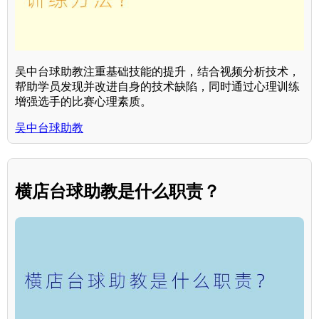
吴中台球助教注重基础技能的提升，结合视频分析技术，
帮助学员发现并改进自身的技术缺陷，同时通过心理训练
增强选手的比赛心理素质。
吴中台球助教
横店台球助教是什么职责？