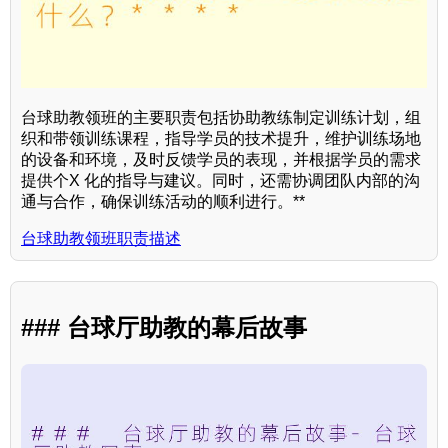
台球助教领班的主要职责包括协助教练制定训练计划，组
织和带领训练课程，指导学员的技术提升，维护训练场地
的设备和环境，及时反馈学员的表现，并根据学员的需求
提供个X 化的指导与建议。同时，还需协调团队内部的沟
通与合作，确保训练活动的顺利进行。**
台球助教领班职责描述
### 台球厅助教的幕后故事