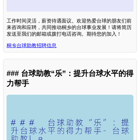
工作时间灵活，薪资待遇面议。欢迎热爱台球的朋友们前
来咨询和应聘，共同推动桐乡的台球事业发展！请将简历
发送至我们的邮箱或拨打电话咨询。期待您的加入！
桐乡台球助教招聘信息
### 台球助教“乐”：提升台球水平的得
力帮手