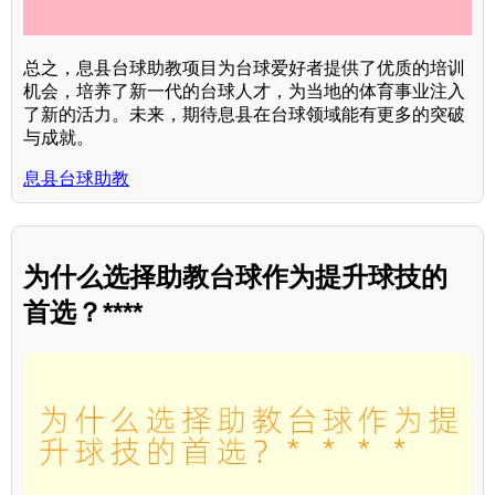
总之，息县台球助教项目为台球爱好者提供了优质的培训
机会，培养了新一代的台球人才，为当地的体育事业注入
了新的活力。未来，期待息县在台球领域能有更多的突破
与成就。
息县台球助教
为什么选择助教台球作为提升球技的
首选？****