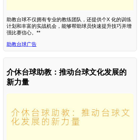
助教台球不仅拥有专业的教练团队，还提供个X 化的训练
计划和丰富的实战机会，能够帮助球员快速提升技巧并增
强比赛信心。**
助教台球广告
介休台球助教：推动台球文化发展的
新力量