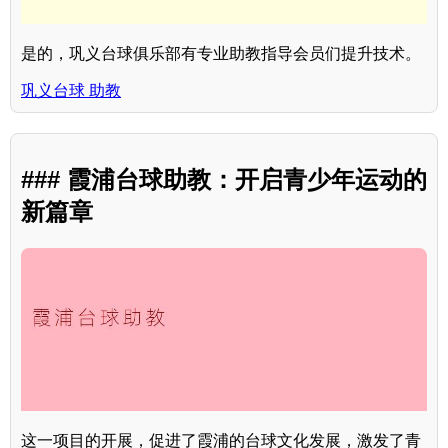
是的，巩义台球俱乐部有专业助教指导会员们提升技术。
巩义台球 助教
### 霞浦台球助教：开启青少年运动的
新篇章
这一项目的开展，促进了霞浦的台球文化发展，激发了青