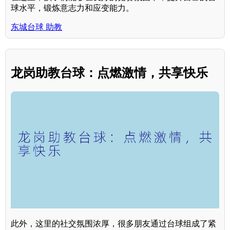
球水平，锻炼意志力和应变能力。
东城台球 助教
龙岗助教台球：点燃激情，共享快乐
此外，这里的社交氛围浓厚，很多朋友通过台球组成了紧