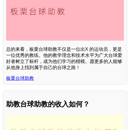
总的来看，板栗台球助教不仅是一位出X 的运动员，更是
一位优秀的教练。他的教学理念和技术水平为广大台球爱
好者树立了标杆，成为他们学习的楷模。愿更多的人能够
从他身上找到属于自己的台球之路！
板栗台球助教
助教台球助教的收入如何？