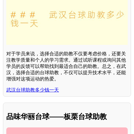
对于学员来说，选择合适的助教不仅要考虑价格，还要关
注教学质量和个人的学习需求。通过试听课程或询问其他
学员的反馈可以帮助找到最适合自己的助教。总之，在武
汉，选择合适的台球助教，不仅可以提升技术水平，还能
增强对这项运动的热爱。
武汉台球助教多少钱一天
品味华丽台球——板栗台球助教