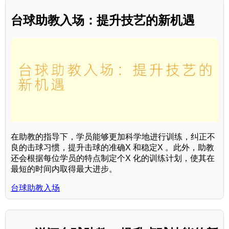
台球助教入场：提升技艺的新机遇
在助教的指导下，学员能够更加科学地进行训练，纠正不
良的击球习惯，提升击球的准确X 和稳定X 。此外，助教
还会根据每位学员的特点制定个X 化的训练计划，使其在
最短的时间内取得最大进步。
台球助教入场