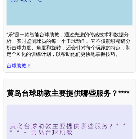
“乐”是一款智能台球助教，通过先进的传感技术和数据分
析，实时监测球员的每一个击球动作。它不仅能够精确分
析击球力度、角度和旋转，还会针对每个玩家的特点，制
定个X 化的训练计划，以帮助他们更快地掌握技巧。
台球助教le
黄岛台球助教主要提供哪些服务？****