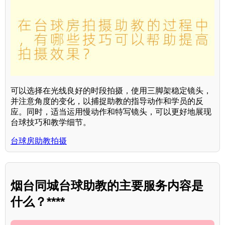
可以选择在光线良好的时段拍摄，使用三脚架稳定镜头，
并注意角度的变化，以捕捉助教的指导动作和学员的反
应。同时，适当运用慢动作和特写镜头，可以更好地展现
台球技巧和教学细节。
台球房助教拍摄
烟台同城台球助教的主要服务内容是
什么？****