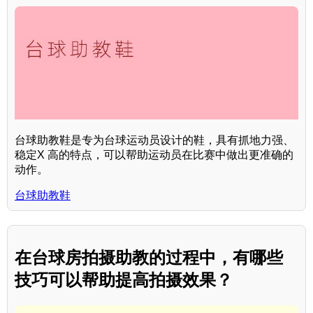
台球助教鞋是专为台球运动员设计的鞋，具有抓地力强、
稳定X 高的特点，可以帮助运动员在比赛中做出更准确的
动作。
台球助教鞋
在台球房拍摄助教的过程中，有哪些
技巧可以帮助提高拍摄效果？