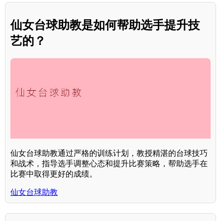
仙女台球助教是如何帮助选手提升技
艺的？
仙女台球助教通过严格的训练计划，教授精湛的台球技巧
和战术，指导选手调整心态和提升比赛策略，帮助选手在
比赛中取得更好的成绩。
仙女台球助教