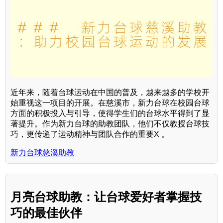
近年来，随着台球运动在中国的普及，越来越多的学校开
始重视这一项目的开展。在慈溪市，新力台球在校园台球
方面的积极投入与引导，使得学生们的台球水平得到了显
著提升。作为新力台球的助教团队，他们不仅教授台球技
巧，更传递了运动精神与团队合作的重要X 。
新力台球慈溪助教
月亮台球助教：让台球爱好者掌握技
巧的最佳伙伴