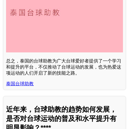
总之，泰国的台球助教为广大台球爱好者提供了一个学习
和提升的平台，不仅推动了台球运动的发展，也为热爱这
项运动的人们开启了新的技能之路。
泰国台球助教
近年来，台球助教的趋势如何发展，
是否对台球运动的普及和水平提升有
明显影响？****