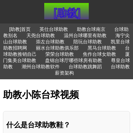
[助教]首页
英仕台球助教
助教台球南京
台球助
教别名
天尧台球助教
温州台球哪里有助教
海宁尖
山台球助教
崇左台球助教
陪玩台球助教
凯里台球
助教招聘网
丽水台球助教俱乐部
黑马台球助教
台
球助教推销自己
荣荣台球助教
焦作台球女助教
厦
门集美台球助教
盘锦台球厅哪些球房有助教
尊皇台球
助教
潮州台球助教软件
台球助教跳舞蹈
台球助教
薪资架构
助教小陈台球视频
什么是台球助教鞋？