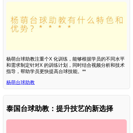
杨萌台球助教注重个X 化训练，能够根据学员的不同水平
和需求制定针对X 的训练计划，同时结合视频分析和技术
指导，帮助学员更快提高台球技能。**
杨萌台球助教
泰国台球助教：提升技艺的新选择