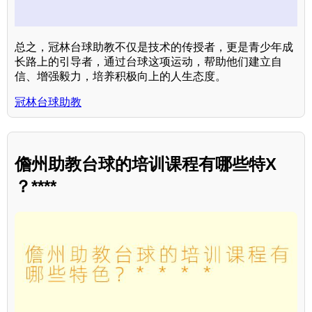
总之，冠林台球助教不仅是技术的传授者，更是青少年成
长路上的引导者，通过台球这项运动，帮助他们建立自
信、增强毅力，培养积极向上的人生态度。
冠林台球助教
儋州助教台球的培训课程有哪些特X
？****