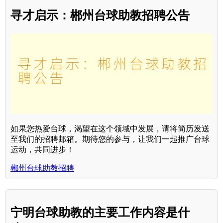
寻才启示：郴州台球助教招聘公告
如果您热爱台球，渴望在这个领域中发展，请将简历发送
至我们的招聘邮箱。期待您的参与，让我们一起推广台球
运动，共同进步！
郴州台球助教招聘
宁明台球助教的主要工作内容是什