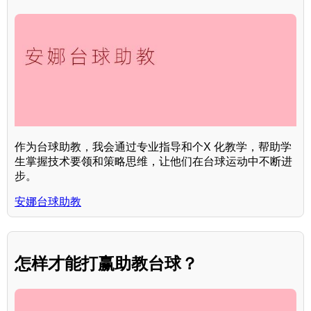
作为台球助教，我会通过专业指导和个X 化教学，帮助学
生掌握技术要领和策略思维，让他们在台球运动中不断进
步。
安娜台球助教
怎样才能打赢助教台球？