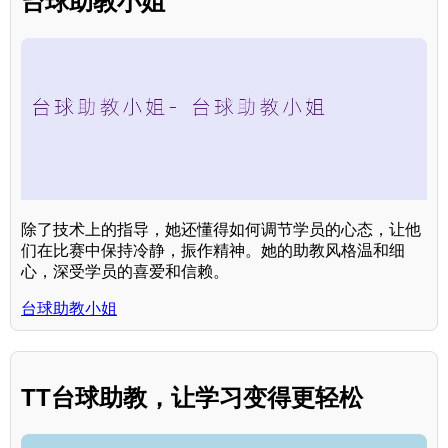
台球助教小姐
除了技术上的指导，她还懂得如何调节学员的心态，让他
们在比赛中保持冷静，振作精神。她的助教风格温和细
心，深受学员的喜爱和信赖。
台球助教小姐
TT台球助教，让学习变得更轻松