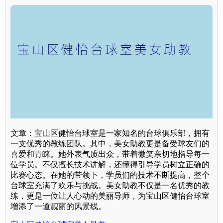
文章：宝山区健怡台球室是一家知名的台球俱乐部，拥有
一支优秀的教练团队。其中，美女助教更是备受球友们的
喜爱和青睐。她外表气质出众，带着微笑亲切地指导每一
位学员。不仅擅长技术讲解，还懂得引导学员树立正确的
比赛心态。在她的带领下，学员们的技术不断提高，整个
台球室充满了欢乐与挑战。美女助教不仅是一名优秀的教
练，更是一位让人心动的美丽导师，为宝山区健怡台球室
增添了一道靓丽的风景线。