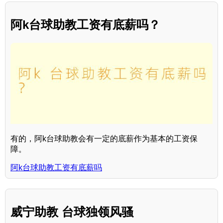
阿k台球助教工资有底薪吗？
有的，阿k台球助教会有一定的底薪作为基本的工资保
障。
阿k台球助教工资有底薪吗
威宁助教 台球独领风骚