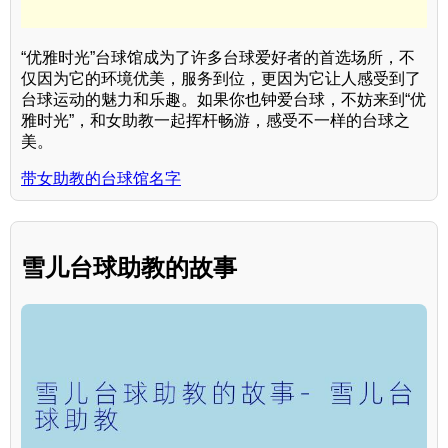
“优雅时光”台球馆成为了许多台球爱好者的首选场所，不
仅因为它的环境优美，服务到位，更因为它让人感受到了
台球运动的魅力和乐趣。如果你也钟爱台球，不妨来到“优
雅时光”，和女助教一起挥杆畅游，感受不一样的台球之
美。
带女助教的台球馆名字
雪儿台球助教的故事