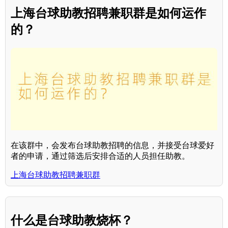
上海台球助教招聘兼职群是如何运作
的？
在该群中，会发布台球助教招聘的信息，并接受台球爱好
者的申请，通过筛选后安排合适的人员担任助教。
上海台球助教招聘兼职群
什么是台球助教烧杯？