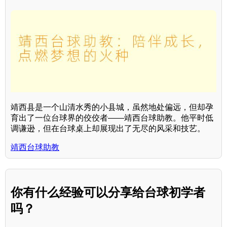
靖西县是一个山清水秀的小县城，虽然地处偏远，但却孕
育出了一位台球界的佼佼者——靖西台球助教。他平时低
调谦逊，但在台球桌上却展现出了无尽的风采和技艺。
靖西台球助教
你有什么经验可以分享给台球初学者
吗？