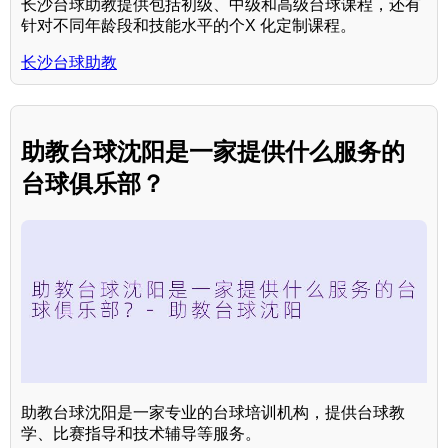
长沙台球助教提供包括初级、中级和高级台球课程，还有
针对不同年龄段和技能水平的个X 化定制课程。
长沙台球助教
助教台球沈阳是一家提供什么服务的
台球俱乐部？
助教台球沈阳是一家专业的台球培训机构，提供台球教
学、比赛指导和技术辅导等服务。