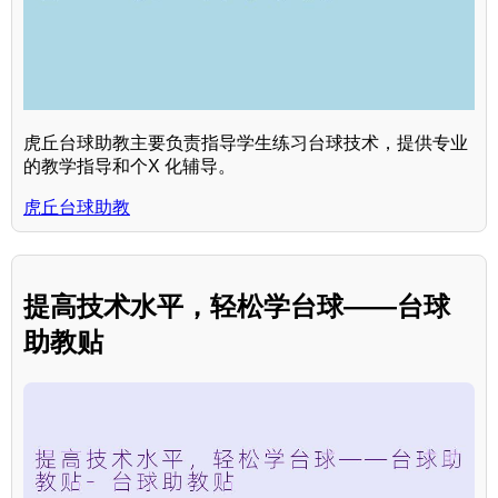
虎丘台球助教主要负责指导学生练习台球技术，提供专业
的教学指导和个X 化辅导。
虎丘台球助教
提高技术水平，轻松学台球——台球
助教贴