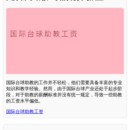
国际台球助教的工作并不轻松，他们需要具备丰富的专业
知识和教学经验。然而，由于国际台球产业还处于起步阶
段，对于助教的薪酬标准并没有统一规定，导致一些助教
的工资水平偏低。
国际台球助教工资