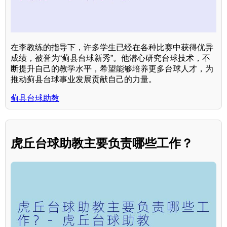
在李教练的指导下，许多学生已经在各种比赛中获得优异
成绩，被誉为“蓟县台球新秀”。他潜心研究台球技术，不
断提升自己的教学水平，希望能够培养更多台球人才，为
推动蓟县台球事业发展贡献自己的力量。
蓟县台球助教
虎丘台球助教主要负责哪些工作？