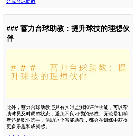
合成台球助教
### 蓄力台球助教：提升球技的理想伙
伴
此外，蓄力台球助教还具有实时监测和评估功能，可以帮
助球员及时调整状态，避免不良习惯的形成。无论是初学
者还是职业选手，借助这个智能助教，都会在训练中获得
更多乐趣和成就感。