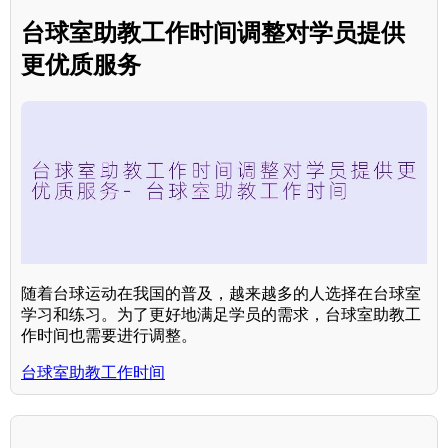
台球室助教工作时间调整对学员提供
更优质服务
随着台球运动在我国的普及，越来越多的人选择在台球室
学习和练习。为了更好地满足学员的需求，台球室助教工
作时间也需要进行调整。
台球室助教工作时间