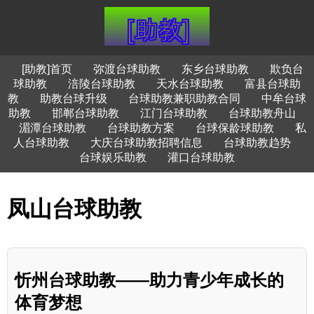
[助教]首页
弥渡台球助教
东乡台球助教
欺负台
球助教
涪陵台球助教
天水台球助教
富县台球助
教
助教台球升级
台球助教兼职助教合同
中牟台球
助教
邯郸台球助教
江门台球助教
台球助教舟山
湄潭台球助教
台球助教方案
台球保龄球助教
私
人台球助教
大庆台球助教招聘信息
台球助教趋势
台球娱乐助教
灌口台球助教
凤山台球助教
忻州台球助教——助力青少年成长的
体育梦想