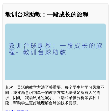
教训台球助教：一段成长的旅程
其次，灵活的教学方法至关重要。每个学生的学习风格不
同，我逐渐意识到单一的教学方式无法满足所有人的需
求。因此，我尝试通过演示、互动和录像分析等多种手
段，帮助学生更好地理解台球的技术要领。