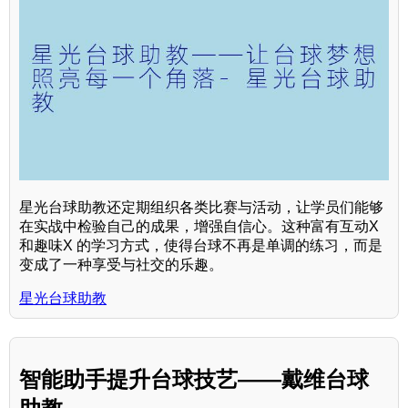
星光台球助教还定期组织各类比赛与活动，让学员们能够
在实战中检验自己的成果，增强自信心。这种富有互动X
和趣味X 的学习方式，使得台球不再是单调的练习，而是
变成了一种享受与社交的乐趣。
星光台球助教
智能助手提升台球技艺——戴维台球