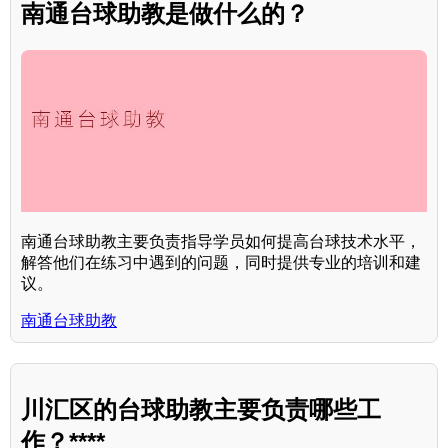
南通台球助教是做什么的？
南通台球助教主要负责指导学员如何提高台球技术水平，
解答他们在练习中遇到的问题，同时提供专业的培训和建
议。
南通台球助教
川汇区的台球助教主要负责哪些工
作？****