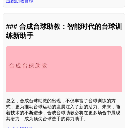
成都助教台球
### 合成台球助教：智能时代的台球训
练新助手
总之，合成台球助教的出现，不仅丰富了台球训练的方
式，更为推动台球运动的发展注入了新的活力。未来，随
着技术的不断进步，合成台球助教必将在更多场合中展现
其潜力，成为顶尖台球选手的得力助手。