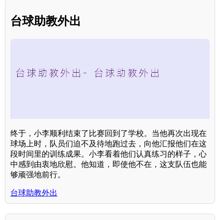
台球助教外出
终于，小李顺利结束了比赛回到了学校。当他再次出现在
球场上时，队员们迫不及待地跑过去，向他汇报他们在这
段时间里的训练成果。小李看着他们认真练习的样子，心
中感到由衷地欣慰。他知道，即使他不在，这支队伍也能
够顽强地前行。
台球助教外出