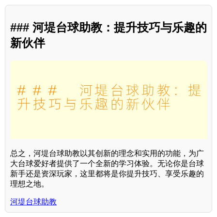
### 河堤台球助教：提升技巧与乐趣的
新伙伴
总之，河堤台球助教以其创新的理念和实用的功能，为广
大台球爱好者提供了一个全新的学习体验。无论你是台球
新手还是资深玩家，这里都将是你提升技巧、享受乐趣的
理想之地。
河堤台球助教