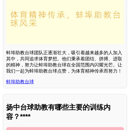
蚌埠助教台球团队正逐渐壮大，吸引着越来越多的人加入
其中，共同追求体育梦想。他们秉承着团结、拼搏、进取
的精神，努力让蚌埠助教台球在全国范围内闪耀光芒。让
我们一起为蚌埠助教台球点赞，为体育精神传承而努力！
蚌埠助教台球
扬中台球助教有哪些主要的训练内
容？****