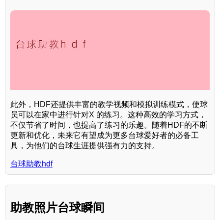
此外，HDF还提供丰富的教学视频和模拟训练模式，使球
员可以在家中进行针对X 的练习。这种高效的学习方式，
不仅节省了时间，也提高了练习的乐趣。随着HDF的不断
更新和优化，未来它有望成为更多台球爱好者的必备工
具，为他们的台球生涯提供强有力的支持。
台球助教hdf
助教照片台球瞬间