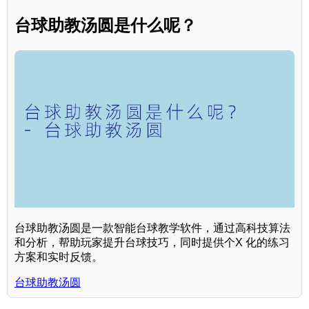
台球助教汤圆是什么呢？
台球助教汤圆是一款智能台球教学软件，通过高科技算法
和分析，帮助玩家提升台球技巧，同时提供个X 化的练习
方案和实时反馈。
台球助教汤圆