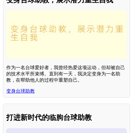
作为一名台球爱好者，我曾经热爱这项运动，但却被自己
的技术水平所束缚。直到有一天，我决定变身为一名助
教，在帮助他人的过程中重塑自己。
变身台球助教
打进新时代的临朐台球助教