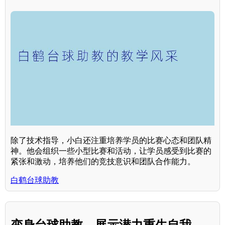
除了技术指导，小白还注重培养学员的比赛心态和团队精
神。他会组织一些小型比赛和活动，让学员感受到比赛的
紧张和激动，培养他们的竞技意识和团队合作能力。
白鹤台球助教
变身台球助教，展示潜力重生自我