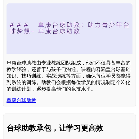
阜康台球助教由专业教练团队组成，他们不仅具备丰富的
教学经验，还善于与孩子们沟通。课程内容涵盖台球基础
知识、技巧训练、实战演练等方面，确保每位学员都能得
到系统的训练。助教们会根据每位学员的情况制定个X 化
的训练计划，逐步提高他们的竞技水平。
阜康台球助教
台球助教承包，让学习更高效