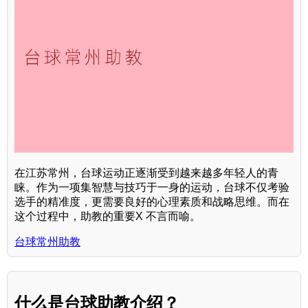
在江苏常州，台球运动正逐渐受到越来越多年轻人的青
睐。作为一项集智慧与技巧于一身的运动，台球不仅考验
选手的精准度，更需要良好的心理素质和战略思维。而在
这个过程中，助教的重要X 不言而喻。
台球常州助教
什么是台球助教介绍？