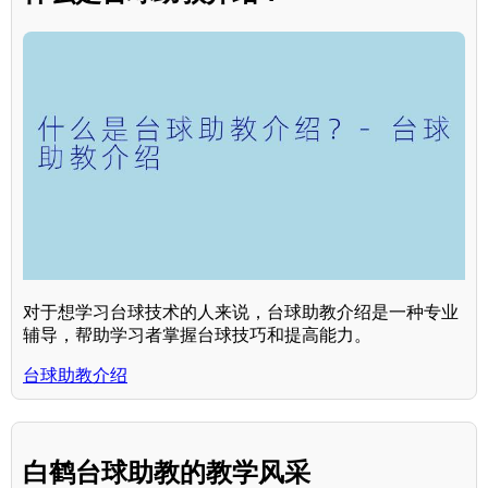
对于想学习台球技术的人来说，台球助教介绍是一种专业
辅导，帮助学习者掌握台球技巧和提高能力。
台球助教介绍
白鹤台球助教的教学风采