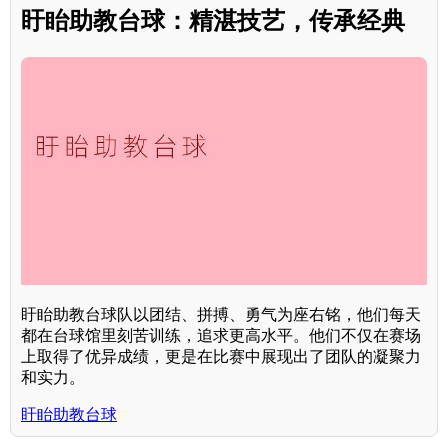
盱眙助教台球：精湛技艺，传承经典
盱眙助教台球队以团结、拼搏、勇气为座右铭，他们每天
都在台球馆里刻苦训练，追求更高水平。他们不仅在赛场
上取得了优异成绩，更是在比赛中展现出了团队的凝聚力
和实力。
盱眙助教台球