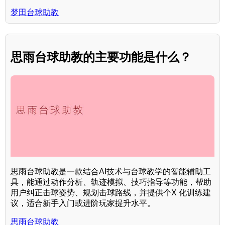
梦田台球助教
思雨台球助教的主要功能是什么？
思雨台球助教是一款结合AI技术与台球教学的智能辅助工
具，能通过动作分析、轨迹模拟、技巧指导等功能，帮助
用户纠正击球姿势、规划击球路线，并提供个X 化训练建
议，适合新手入门或进阶玩家提升水平。
思雨台球助教