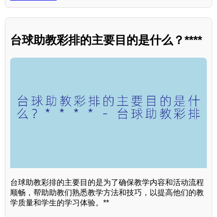
台球助教彩排的主要目的是什么？****
台球助教彩排的主要目的是为了确保教学内容和活动流程
顺畅，帮助助教们熟悉教学方法和技巧，以提高他们的教
学质量和学生的学习体验。**