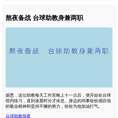
熬夜备战 台球助教身兼两职
据悉，这位助教每天工作至晚上十一点后，便开始在台球
馆内练习，直到凌晨时分才休息。身边的同事纷纷感叹他
的敬业精神和坚持不懈的努力，纷纷为他加油打气。
台球助教熬夜