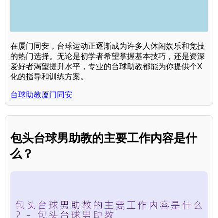
在厦门同安，台球运动正逐渐成为许多人休闲娱乐和竞技
的热门选择。无论是初学者希望掌握基本技巧，还是资深
爱好者渴望提升水平，专业的台球助教都能为你提供个X
化的指导和训练方案。
台球助教厦门同安
包头台球男助教的主要工作内容是什
么？