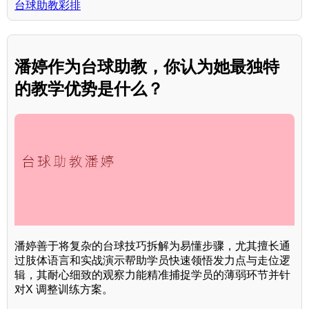
台球助教彩排
潘婷作为台球助教，你认为她最独特
的教学优势是什么？
潘婷善于将复杂的台球技巧拆解为易懂步骤，尤其擅长通
过肢体语言和实战演示帮助学员快速领悟发力点与走位逻
辑，其耐心细致的观察力能精准捕捉学员的薄弱环节并针
对X 调整训练方案。