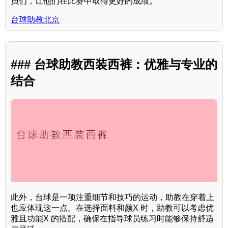
员们，让他们在比赛中取得更好的成绩。
台球助教北京
### 台球助教西装西裤：优雅与专业的
结合
此外，台球是一项注重细节和技巧的运动，助教在穿着上
也应体现这一点。在选择面料和颜X 时，助教可以考虑优
雅且功能X 的搭配，确保在指导球员练习时能够保持舒适